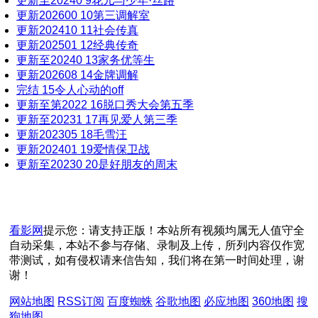
更新至20240
9
花儿与少年·丝路
20250317
更新202600
10
第三调解室
20250319
更新202410
11
社会传真
更新202501
12
经典传奇
20250320
更新至20240
13
家务优等生
20250321
更新202608
14
金牌调解
20250325
完结
15
令人心动的off
更新至第2022
16
脱口秀大会第五季
20250326
更新至20231
17
再见爱人第三季
20250331
更新202305
18
毛雪汪
20250407
更新202401
19
爱情保卫战
更新至20230
20
是好朋友的周末
20250411
20250414
20250416
20250423
看影网
提示您：请支持正版！本站所有视频均属无人值守全
自动采集，本站不参与存储、录制及上传，所列内容仅作宽
20250424
带测试，如有侵权请来信告知，我们将在第一时间处理，谢
20250502
谢！
20250509
网站地图
RSS订阅
百度蜘蛛
谷歌地图
必应地图
360地图
搜
20250516
狗地图