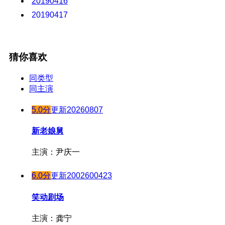
20190416
20240807
20190503
20190417
20240808
20190506
20190418
20240809
20190507
20190422
20240812
20190508
猜你喜欢
20190423
20240813
20190509
20190424
20240814
同类型
20190510
20190425
同主演
20240815
20190513
20190426
20240816
20190514
5.0分
更新20260807
20190429
20240819
20190515
20190430
新老娘舅
20240820
20190606
20190501
20240821
20190607
主演：尹庆一
20190502
20240822
20190610
20190503
6.0分
更新2002600423
20240823
20190611
20190506
20240827
20190612
笑动剧场
20190507
20240828
20190613
20190508
20240829
主演：龚宁
20190614