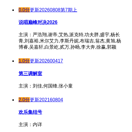
20190509
20240902
20190617
20190510
0.0分
更新20260808第7期上
20240903
20190618
20190513
20240904
说唱巅峰对决2026
20190619
20190514
20240905
20190620
20190515
主演：严浩翔,谢帝,艾热,派克特,功夫胖,盛宇,杨长
20240906
20190621
青,刘嘉裕,米尔艾力,李斯丹妮,布瑞吉,翁杰,黄旭,杨
20190606
20240909
博睿,吴嘉轩,白景屹,贰万,孙旸,李大奔,徐赢,郭颖
20190624
20190607
20240910
20190625
20190610
1.0分
更新202600417
20240911
20190626
20190611
20240912
20190627
第三调解室
20190612
20240913
20190701
20190613
主演：刘佳,何国锋,张小童
20240916
20190702
20190614
20240918
20190703
20190617
2.0分
更新202160804
20240919
20190704
20190618
20240920
欢乐集结号
20190705
20190619
20240930
20190620
主演：内详
20241007