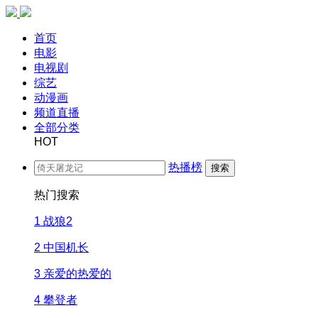
首页
电影
电视剧
综艺
动漫画
频道直播
全部分类
HOT
热播榜
搜索
热门搜索
1
战狼2
2
中国机长
3
亲爱的热爱的
4
攀登者