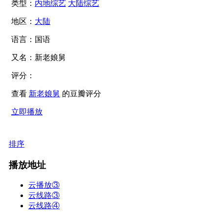
类型：
内地综艺
大陆综艺
地区：
大陆
语言：
国语
又名：
新老娘舅
评分：
查看
新老娘舅
的豆瓣评分
立即播放
排序
播放地址
云播放③
云线路③
云线路④