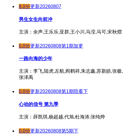
20190621
20241008
8.0分
更新20260807
20190624
20241015
20190625
男生女生向前冲
20241017
20190626
20241018
主演：余声,王乐乐,亚群,王小川,马滢,马可,宋秋熠
20190627
20241021
20190701
0.0分
更新20260808第1期加更
20241024
20190702
20241025
一路向海的少年
20190703
20241028
20190704
20241030
主演：李飞,陆虎,左航,阎鹤祥,朱志鑫,苏新皓,张极,
20190705
张泽禹
20241031
20241101
0.0分
更新20260808第1期陪看下
20241104
心动的信号 第九季
20241105
20241106
主演：薛凯琪,杨超越,代旭,杜海涛,张纯烨
20241107
20241108
0.0分
更新20260808第5期下