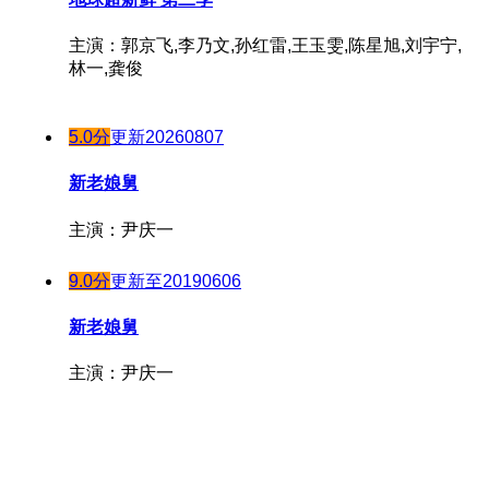
20241205
主演：郭京飞,李乃文,孙红雷,王玉雯,陈星旭,刘宇宁,
20241206
林一,龚俊
20241209
20241210
5.0分
更新20260807
20241211
20241213
新老娘舅
20241216
20241217
主演：尹庆一
20241218
9.0分
更新至20190606
20241219
20241220
新老娘舅
20241224
主演：尹庆一
20241225
20241226
20241230
20241231