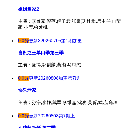
20241111
姐姐当家2
20241112
20241113
主演：李维嘉,倪萍,倪子君,张泉灵,杜华,房主任,冉莹
颖,小鹿,徐梦桃
20241114
20241115
0.0分
更新320260705第1期加更
20241118
20241119
喜剧之王单口季第三季
20241120
主演：庞博,郭麒麟,黄渤,马思纯
20241121
20241122
0.0分
更新20260808加更第7期
20241125
快乐老家
20241126
20241127
主演：孙浩,李静,戴军,李维嘉,沈凌,吴昕,武艺,高旭
20241130
0.0分
更新20260808第7期上
20241202
20241203
地球超新鲜 第二季