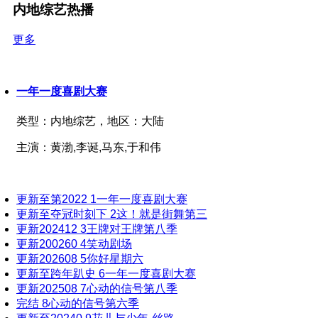
内地综艺热播
20250102
20250103
更多
20250105
20250106
20250110
一年一度喜剧大赛
20250117
类型：
内地综艺，
地区：
大陆
20250120
主演：
黄渤,李诞,马东,于和伟
20250123
20250124
20250207
更新至第2022
1
一年一度喜剧大赛
20250220
更新至夺冠时刻下
2
这！就是街舞第三
20250224
更新202412
3
王牌对王牌第八季
更新200260
4
笑动剧场
20250228
更新202608
5
你好星期六
20250304
更新至跨年趴史
6
一年一度喜剧大赛
20250310
更新202508
7
心动的信号第八季
完结
8
心动的信号第六季
20250314