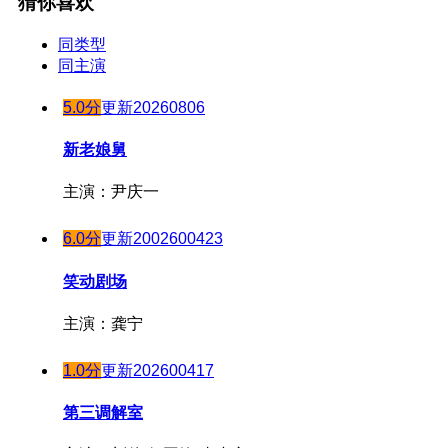
猜你喜欢
180102期
20230818
171223期
20230807
180103期
20230819
20230808
171224期
同类型
同主演
20230820
180104期
20230809
171225期
20230821
20230810
180105期
171226期
5.0分
更新20260806
20230822
20230811
180106期
171227期
新老娘舅
20230823
20230812
180107期
171228期
20230824
20230813
主演：尹庆一
180108期
171229期
20230825
20230814
180110期
171230期
20230913
6.0分
更新2002600423
20230815
180111期
171231期
20230914
20230816
笑动剧场
180112期
20230915
180101期
20230817
180113期
20230916
180102期
20230818
主演：龚宁
20230917
180114期
20230819
180103期
1.0分
更新202600417
20230918
180115期
20230820
180104期
20230919
20230821
180116期
第三调解室
180105期
20230920
20230822
180117期
180106期