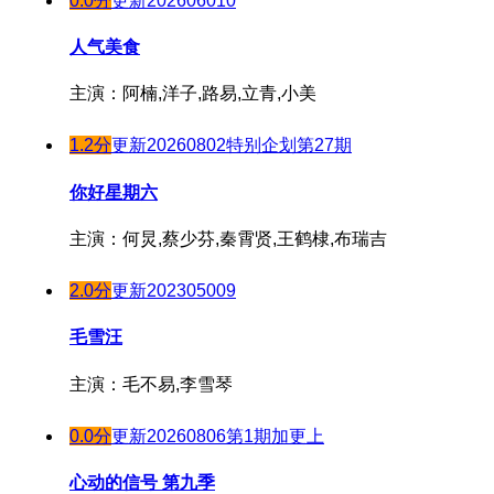
0.0分
更新202606010
180202期
20231009
20230908
180122期
20231011
180204期
人气美食
20230909
180124期
20231012
20230910
180205期
180125期
主演：阿楠,洋子,路易,立青,小美
20231013
20230912
180206期
180126期
20231014
20230913
1.2分
更新20260802特别企划第27期
180207期
180127期
20231015
180208期
180128期
你好星期六
20231016
180209期
180129期
20231017
主演：何炅,蔡少芬,秦霄贤,王鹤棣,布瑞吉
180210期
180130期
20231018
180211期
20231019
180131期
2.0分
更新202305009
180213期
20231020
180201期
毛雪汪
20231021
180214期
180202期
20231022
主演：毛不易,李雪琴
180215期
180204期
20231023
180217期
180205期
0.0分
更新20260806第1期加更上
20231025
180218期
180206期
20231026
心动的信号 第九季
180219期