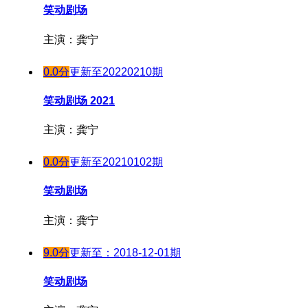
20231115
180308期
笑动剧场
180224期
20231116
180309期
180225期
主演：龚宁
20231117
180310期
180227期
20231118
0.0分
更新至20220210期
180311期
180228期
20231119
180312期
180301期
笑动剧场 2021
20231120
180313期
180302期
20231121
主演：龚宁
180314期
180303期
20231122
180315期
20231123
180304期
0.0分
更新至20210102期
180315期
20231124
180306期
笑动剧场
20231125
180317期
180307期
20231126
主演：龚宁
180318期
180308期
20231127
180319期
180309期
9.0分
更新至：2018-12-01期
20231128
180320期
180310期
20231130
笑动剧场
180321期
180311期
20231202
180322期