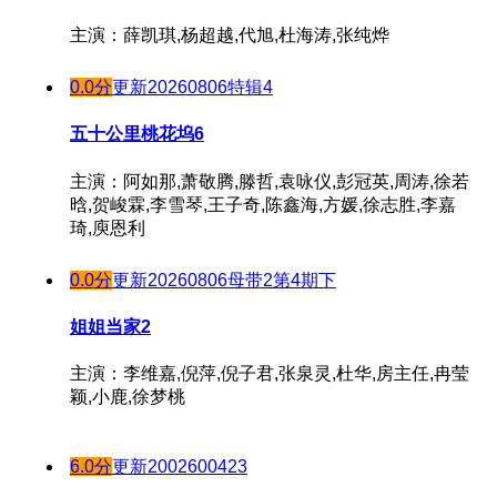
180207期
20231028
180220期
主演：薛凯琪,杨超越,代旭,杜海涛,张纯烨
180208期
20231030
180221期
180209期
20231031
0.0分
更新20260806特辑4
180222期
20231101
180210期
180223期
五十公里桃花坞6
20231103
180211期
20231104
180224期
180213期
主演：阿如那,萧敬腾,滕哲,袁咏仪,彭冠英,周涛,徐若
20231105
180225期
晗,贺峻霖,李雪琴,王子奇,陈鑫海,方媛,徐志胜,李嘉
180214期
琦,庾恩利
20231106
180227期
180215期
20231107
180228期
180217期
0.0分
更新20260806母带2第4期下
20231108
180301期
180218期
20231109
姐姐当家2
180302期
180219期
20231110
180303期
主演：李维嘉,倪萍,倪子君,张泉灵,杜华,房主任,冉莹
180220期
20231111
颖,小鹿,徐梦桃
180304期
180221期
20231112
180306期
20231113
180222期
6.0分
更新2002600423
180307期
20231114
180223期