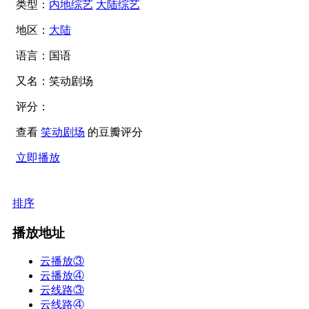
类型：
内地综艺
大陆综艺
地区：
大陆
语言：
国语
又名：
笑动剧场
评分：
查看
笑动剧场
的豆瓣评分
立即播放
排序
播放地址
云播放③
云播放④
云线路③
云线路④