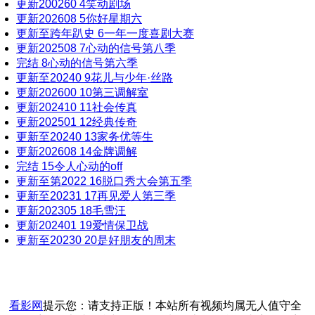
更新200260
4
笑动剧场
20231220
180407期
180327期
更新202608
5
你好星期六
20231221
180409期
更新至跨年趴史
6
一年一度喜剧大赛
180329期
20231222
更新202508
7
心动的信号第八季
180410期
180330期
完结
8
心动的信号第六季
20231223
180411期
更新至20240
9
花儿与少年·丝路
180331期
20231224
更新202600
10
第三调解室
180412期
180401期
20231225
更新202410
11
社会传真
180413期
更新202501
12
经典传奇
180402期
20231226
更新至20240
13
家务优等生
180414期
20231227
180403期
更新202608
14
金牌调解
180415期
20231228
完结
15
令人心动的off
180404期
更新至第2022
16
脱口秀大会第五季
20231230
180416期
180405期
更新至20231
17
再见爱人第三季
20231231
180417期
更新202305
18
毛雪汪
180406期
20240101
更新202401
19
爱情保卫战
180418期
180407期
更新至20230
20
是好朋友的周末
20240102
180419期
180409期
20240103
180420期
180410期
20240104
180421期
180411期
20240105
看影网
提示您：请支持正版！本站所有视频均属无人值守全