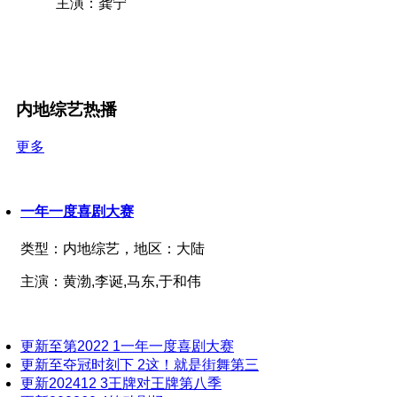
主演：龚宁
180312期
20231203
180323期
180313期
20231204
180324期
20231205
180314期
180325期
20231206
180315期
内地综艺热播
20231207
180326期
180315期
20231208
180327期
180317期
更多
20231209
180329期
180318期
20231210
180330期
180319期
20231212
一年一度喜剧大赛
180331期
180320期
20231213
180401期
类型：
内地综艺，
地区：
大陆
180321期
20231214
180402期
180322期
主演：
黄渤,李诞,马东,于和伟
20231215
180403期
180323期
20231216
180404期
20231217
180324期
更新至第2022
1
一年一度喜剧大赛
180405期
20231218
180325期
更新至夺冠时刻下
2
这！就是街舞第三
20231219
180406期
更新202412
3
王牌对王牌第八季
180326期