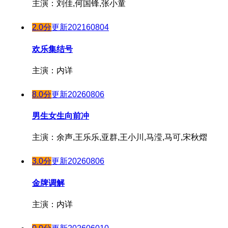
主演：刘佳,何国锋,张小童
20230921
20230823
180118期
180107期
20230922
20230824
180119期
2.0分
更新202160804
180108期
20230923
20230825
180120期
180110期
20230924
欢乐集结号
20230826
180121期
20230925
180111期
20230827
主演：内详
180122期
20230927
180112期
20230828
20230928
180124期
20230829
180113期
8.0分
更新20260806
20230929
180125期
20230830
180114期
男生女生向前冲
20230930
20230831
180126期
180115期
20231001
20230901
主演：余声,王乐乐,亚群,王小川,马滢,马可,宋秋熠
180127期
180116期
20231003
20230902
180128期
180117期
3.0分
更新20260806
20231004
20230903
180129期
180118期
20231005
20230904
金牌调解
180130期
180119期
20231006
20230905
180131期
180120期
主演：内详
20231007
20230906
180201期
20231008
180121期
20230907