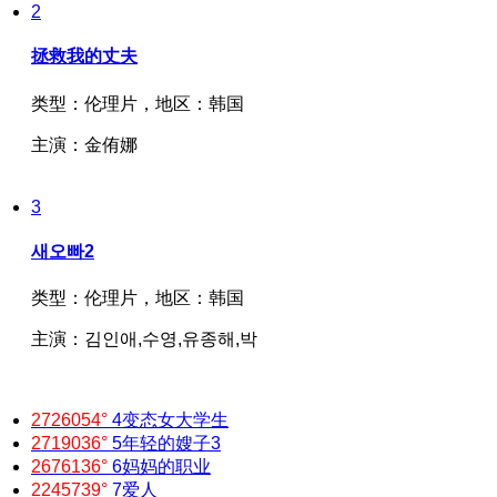
2
拯救我的丈夫
类型：
伦理片，
地区：
韩国
主演：
金侑娜
3
새오빠2
类型：
伦理片，
地区：
韩国
主演：
김인애,수영,유종해,박
2726054°
4
变态女大学生
2719036°
5
年轻的嫂子3
2676136°
6
妈妈的职业
2245739°
7
爱人