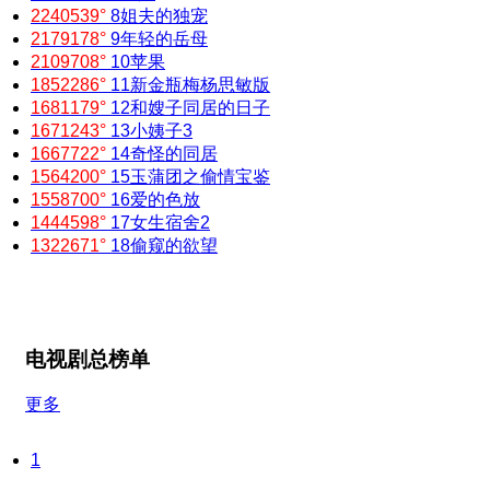
2240539°
8
姐夫的独宠
2179178°
9
年轻的岳母
2109708°
10
苹果
1852286°
11
新金瓶梅杨思敏版
1681179°
12
和嫂子同居的日子
1671243°
13
小姨子3
1667722°
14
奇怪的同居
1564200°
15
玉蒲团之偷情宝鉴
1558700°
16
爱的色放
1444598°
17
女生宿舍2
1322671°
18
偷窥的欲望
电视剧总榜单
更多
1