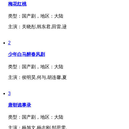
梅花红桃
类型：
国产剧，
地区：
大陆
主演：
关晓彤,韩东君,田雷,逯
2
少年白马醉春风剧
类型：
国产剧，
地区：
大陆
主演：
侯明昊,何与,胡连馨,夏
3
唐朝诡事录
类型：
国产剧，
地区：
大陆
主演：
杨旭文,杨志刚,郜思雯,