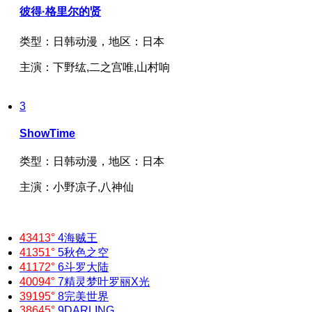
彼得·格里尔的贤
类型：
日韩动漫，
地区：
日本
主演：
下野纮,二之宫唯,山村响
3
ShowTime
类型：
日韩动漫，
地区：
日本
主演：
小野凉子,八神仙
43413°
4
海贼王
41351°
5
秋色之空
41172°
6
斗罗大陆
40094°
7
精灵梦叶罗丽X光
39195°
8
完美世界
38645°
9
DARLING