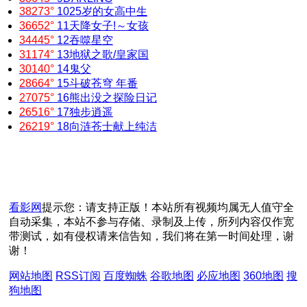
38273°
10
25岁的女高中生
36652°
11
天降女子!～女孩
34445°
12
吞噬星空
31174°
13
地狱之歌/皇家国
30140°
14
鬼父
28664°
15
斗破苍穹 年番
27075°
16
熊出没之探险日记
26516°
17
独步逍遥
26219°
18
向涟苍士献上纯洁
看影网
提示您：请支持正版！本站所有视频均属无人值守全
自动采集，本站不参与存储、录制及上传，所列内容仅作宽
带测试，如有侵权请来信告知，我们将在第一时间处理，谢
谢！
网站地图
RSS订阅
百度蜘蛛
谷歌地图
必应地图
360地图
搜
狗地图