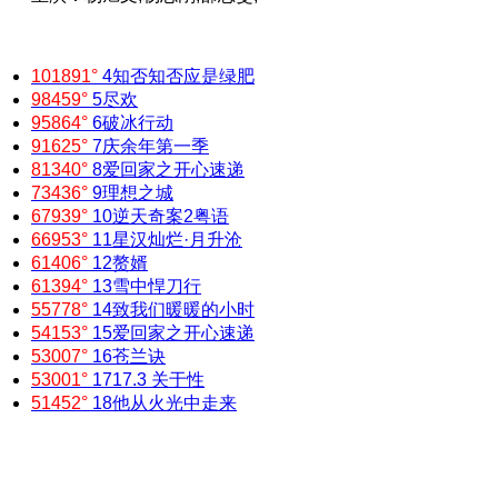
101891°
4
知否知否应是绿肥
98459°
5
尽欢
95864°
6
破冰行动
91625°
7
庆余年第一季
81340°
8
爱回家之开心速递
73436°
9
理想之城
67939°
10
逆天奇案2粤语
66953°
11
星汉灿烂·月升沧
61406°
12
赘婿
61394°
13
雪中悍刀行
55778°
14
致我们暖暖的小时
54153°
15
爱回家之开心速递
53007°
16
苍兰诀
53001°
17
17.3 关于性
51452°
18
他从火光中走来