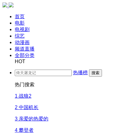
首页
电影
电视剧
综艺
动漫画
频道直播
全部分类
HOT
热播榜
搜索
热门搜索
1
战狼2
2
中国机长
3
亲爱的热爱的
4
攀登者