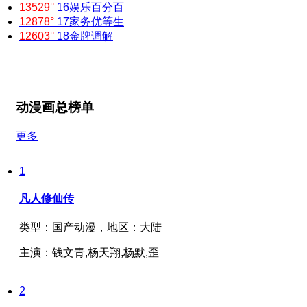
13529°
16
娱乐百分百
12878°
17
家务优等生
12603°
18
金牌调解
动漫画总榜单
更多
1
凡人修仙传
类型：
国产动漫，
地区：
大陆
主演：
钱文青,杨天翔,杨默,歪
2