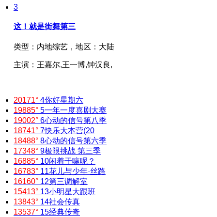
3
这！就是街舞第三
类型：
内地综艺，
地区：
大陆
主演：
王嘉尔,王一博,钟汉良,
20171°
4
你好星期六
19885°
5
一年一度喜剧大赛
19002°
6
心动的信号第八季
18741°
7
快乐大本营(20
18488°
8
心动的信号第六季
17348°
9
极限挑战 第三季
16885°
10
闲着干嘛呢？
16783°
11
花儿与少年·丝路
16160°
12
第三调解室
15413°
13
小明星大跟班
13843°
14
社会传真
13537°
15
经典传奇