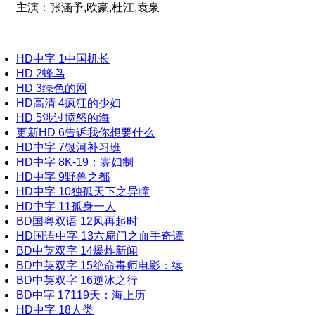
主演：
张涵予,欧豪,杜江,袁泉
HD中字
1
中国机长
HD
2
蜂鸟
HD
3
绿色的网
HD高清
4
疯狂的少妇
HD
5
涉过愤怒的海
更新HD
6
告诉我你想要什么
HD中字
7
银河补习班
HD中字
8
K-19：寡妇制
HD中字
9
野兽之都
HD中字
10
独孤天下之异瞳
HD中字
11
孤身一人
BD国粤双语
12
风再起时
HD国语中字
13
六扇门之血手奇谭
BD中英双字
14
爆炸新闻
BD中英双字
15
绝命毒师电影：续
BD中英双字
16
逆冰之行
BD中字
17
119天：海上历
HD中字
18
人类