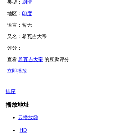
类型：
剧情
地区：
印度
语言：
暂无
又名：
希瓦吉大帝
评分：
查看
希瓦吉大帝
的豆瓣评分
立即播放
排序
播放地址
云播放③
HD