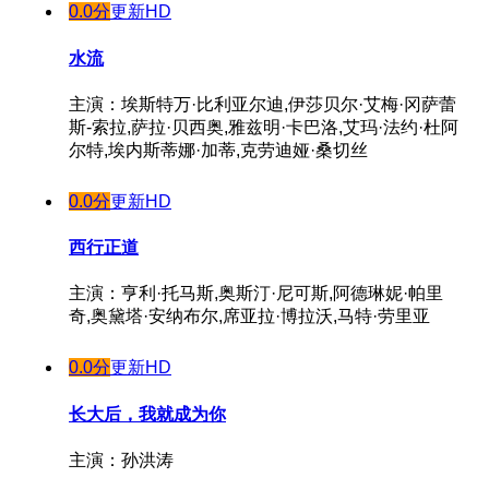
0.0分
更新HD
水流
主演：埃斯特万·比利亚尔迪,伊莎贝尔·艾梅·冈萨蕾
斯-索拉,萨拉·贝西奥,雅兹明·卡巴洛,艾玛·法约·杜阿
尔特,埃内斯蒂娜·加蒂,克劳迪娅·桑切丝
0.0分
更新HD
西行正道
主演：亨利·托马斯,奥斯汀·尼可斯,阿德琳妮·帕里
奇,奥黛塔·安纳布尔,席亚拉·博拉沃,马特·劳里亚
0.0分
更新HD
长大后，我就成为你
主演：孙洪涛