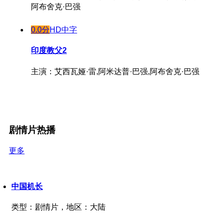
阿布舍克·巴强
0.0分
HD中字
印度教父2
主演：艾西瓦娅·雷,阿米达普·巴强,阿布舍克·巴强
剧情片热播
更多
中国机长
类型：
剧情片，
地区：
大陆