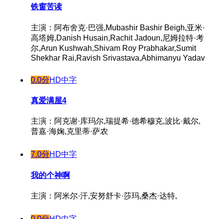
铁窗苦读
主演：阿布舍克·巴强,Mubashir Bashir Beigh,亚米·
高塔姆,Danish Husain,Rachit Jadoun,尼姆拉特·考
尔,Arun Kushwah,Shivam Roy Prabhakar,Sumit
Shekhar Rai,Ravish Srivastava,Abhimanyu Yadav
0.0分
HD中字
真爱满屋4
主演：阿克谢·库玛尔,瑞提希·德希穆克,波比·戴尔,
普嘉·海婅,克里蒂·萨农
7.0分
HD中字
我的个神啊
主演：阿米尔·汗,安努舒卡·莎玛,桑杰·达特,
0.0分
HD中字