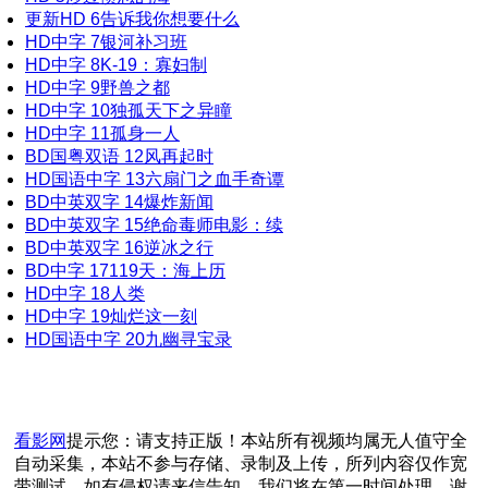
更新HD
6
告诉我你想要什么
HD中字
7
银河补习班
HD中字
8
K-19：寡妇制
HD中字
9
野兽之都
HD中字
10
独孤天下之异瞳
HD中字
11
孤身一人
BD国粤双语
12
风再起时
HD国语中字
13
六扇门之血手奇谭
BD中英双字
14
爆炸新闻
BD中英双字
15
绝命毒师电影：续
BD中英双字
16
逆冰之行
BD中字
17
119天：海上历
HD中字
18
人类
HD中字
19
灿烂这一刻
HD国语中字
20
九幽寻宝录
看影网
提示您：请支持正版！本站所有视频均属无人值守全
自动采集，本站不参与存储、录制及上传，所列内容仅作宽
带测试，如有侵权请来信告知，我们将在第一时间处理，谢