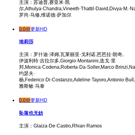
主演：苏迪普,赛亚米·凯
尔,Athulya·Chandra,Vineeth·Thattil·David,Divya·M.·N
罗尚·马修,维诺德·萨加尔
0.0分
更新HD
埃莉莎
主演：罗什迪·泽姆,瓦莱丽亚·戈利诺,芭芭拉·朗奇,
伊波利特·吉拉尔多,Giorgio·Montanini,迭戈·里
邦,Monica·Codena,Roberta·Da·Soller,Marco·Brinzi,Na
约瑟夫·
杨,Federico·Di·Costanzo,Adeline·Tayoro,Antonio·Buíl,
雅斯敏·马泰
0.0分
更新HD
坠落也无妨
主演：Glaiza·De·Castro,Rhian·Ramos