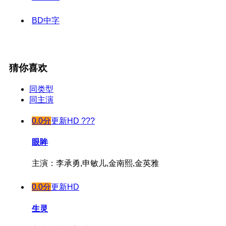
BD中字
猜你喜欢
同类型
同主演
0.0分
更新HD ???
眼眸
主演：李承勇,申敏儿,金南熙,金英雅
0.0分
更新HD
生灵