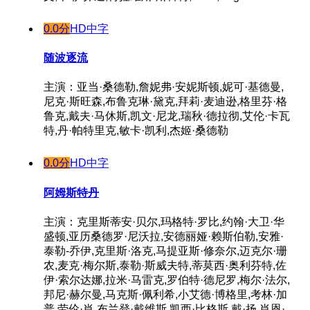
0.0分
HD中字
随波逐流
主演：亚当·桑德勒,詹妮弗·安妮斯顿,妮可·基德曼,
尼克·斯旺森,布鲁克琳·黛克,拜莉·麦迪逊,格里芬·格
鲁克,戴夫·马休斯,凯文·尼龙,瑞秋·德拉彻,艾伦·卡瓦
特,丹·帕特里克,敏卡·凯利,杰姬·桑德勒
0.0分
HD中字
阿姆斯特丹
主演：克里斯蒂安·贝尔,玛格特·罗比,约翰·大卫·华
盛顿,亚历桑德罗·尼沃拉,安德丽娅·赖斯伯勒,安雅·
泰勒-乔伊,克里斯·洛克,马提亚斯·修奈尔,迈克尔·珊
农,麦克·梅尔斯,泰勒·斯威夫特,蒂莫西·奥利芬特,佐
伊·索尔达娜,拉米·马雷克,罗伯特·德尼罗,梅尔·法尔,
邦尼·赫尔曼,马克斯·佩利希,小艾德·博格里,考林·加
普,劳伦·肖,布兰登·戴维斯,凯西·比格斯,戴·扬,肖恩·