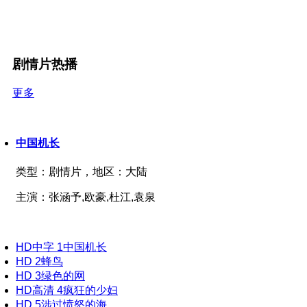
剧情片热播
更多
中国机长
类型：
剧情片，
地区：
大陆
主演：
张涵予,欧豪,杜江,袁泉
HD中字
1
中国机长
HD
2
蜂鸟
HD
3
绿色的网
HD高清
4
疯狂的少妇
HD
5
涉过愤怒的海