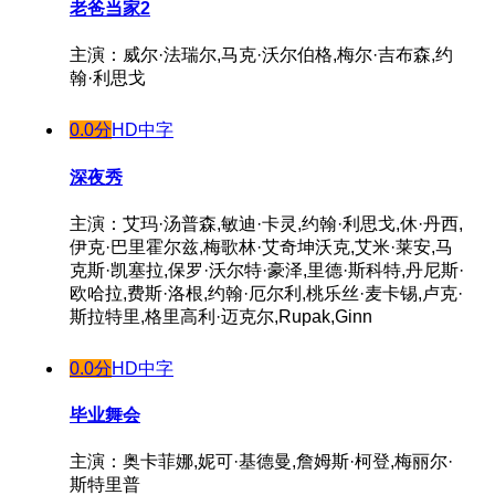
老爸当家2
主演：威尔·法瑞尔,马克·沃尔伯格,梅尔·吉布森,约
翰·利思戈
0.0分
HD中字
深夜秀
主演：艾玛·汤普森,敏迪·卡灵,约翰·利思戈,休·丹西,
伊克·巴里霍尔兹,梅歌林·艾奇坤沃克,艾米·莱安,马
克斯·凯塞拉,保罗·沃尔特·豪泽,里德·斯科特,丹尼斯·
欧哈拉,费斯·洛根,约翰·厄尔利,桃乐丝·麦卡锡,卢克·
斯拉特里,格里高利·迈克尔,Rupak,Ginn
0.0分
HD中字
毕业舞会
主演：奥卡菲娜,妮可·基德曼,詹姆斯·柯登,梅丽尔·
斯特里普