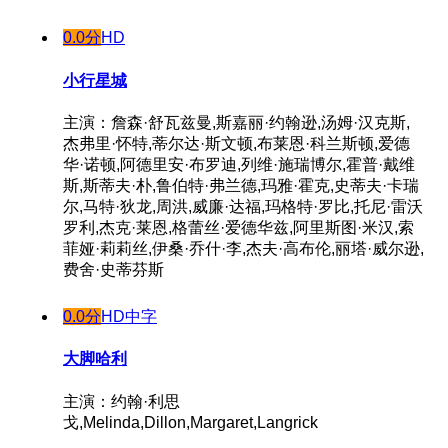
0.0分
HD
小行星城
主演：詹森·舒瓦兹曼,斯嘉丽·约翰逊,汤姆·汉克斯,
杰弗里·怀特,蒂尔达·斯文顿,布莱恩·科兰斯顿,爱德
华·诺顿,阿德里安·布罗迪,列维·施瑞博尔,霍普·戴维
斯,斯蒂夫·朴,鲁伯特·弗兰德,玛雅·霍克,史蒂夫·卡瑞
尔,马特·狄龙,周洪,威廉·达福,玛格特·罗比,托尼·雷沃
罗利,杰克·莱恩,格蕾丝·爱德华兹,阿里斯图·米汉,索
菲娅·莉莉丝,伊桑·乔什·李,杰夫·高布伦,丽塔·威尔逊,
费舍·史蒂芬斯
0.0分
HD中字
大脚哈利
主演：约翰·利思
戈,Melinda,Dillon,Margaret,Langrick