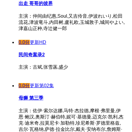
出走 哥哥的彼界
主演：仲间由纪惠,Soul,又吉伶音,伊波れいり,松田
流花,津波竜斗,内田树,盧礼欧,玉城敦子,城间やよい,
津嘉山正种,寺辻健一郎
0.0分
更新HD
民间奇案录2
主演：古斌,张雪菡,盛少
0.0分
更新第02集
母狮 第三季
主演：佐伊·索尔达娜,马特·杰拉德,摩根·弗里曼,伊
恩·鲍汉,奥斯汀·赫伯特,妮可·基德曼,迈克尔·凯利,杰
克·迪米奇,拉莫尼卡·加勒特,珍尼希斯·罗德里格兹,
吉尔·瓦格纳,萨德·拉金比尔,戴夫·安纳布尔,詹姆斯·