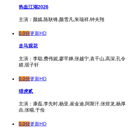
热血江湖2026
主演：颜嫣,陈耿锋,颜雪凡,朱瑞祥,钟夫翔
0.0分
更新HD
走马观花
主演：李聪,费伟妮,廖芊婵,张越宁,袁千山,高深,孔令
婧,琚子轩
0.0分
更新HD
猎虎贰
主演：康磊,李先时,杨亚,崔金迪,阿斯汗,张煜龙,杨厚
垚,张暘,于俭
0.0分
更新HD