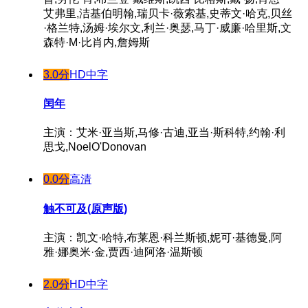
艾弗里,洁基伯明翰,瑞贝卡·薇索基,史蒂文·哈克,贝丝
·格兰特,汤姆·埃尔文,利兰·奥瑟,马丁·威廉·哈里斯,文
森特·M·比肖内,詹姆斯
3.0分
HD中字
闰年
主演：艾米·亚当斯,马修·古迪,亚当·斯科特,约翰·利
思戈,NoelO'Donovan
0.0分
高清
触不可及(原声版)
主演：凯文·哈特,布莱恩·科兰斯顿,妮可·基德曼,阿
雅·娜奥米·金,贾西·迪阿洛·温斯顿
2.0分
HD中字