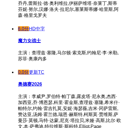
乔丹,蕾斯拉·德·奥利维拉,伊丽萨维塔·奈莱丁,斯蒂
芬妮·努尔,汉娜·洛夫·拉尼尔,塞莱斯蒂娜·哈里斯,阿
森·格里戈罗夫
6.0分
HD中字
魔力女战士
主演：查理兹·塞隆,马尔顿·索克斯,约翰尼·李·米勒,
苏菲·奥康内多
0.0分
更新TC
奥德赛2026
主演：李威尹,罗伯特·帕丁森,露皮塔·尼永奥,杰西·
加西亚,乔·博恩瑟,科里·霍金斯,查理兹·塞隆,希米什·
帕特尔,约翰·雷吉扎莫,安妮·海瑟薇,吉米·冈萨雷斯,
赞达亚,汤姆·霍兰德,瑞恩·赫斯特,柯斯莫·贾维斯,萨
曼莎·莫顿,马特·达蒙,尼克·塔拉贝,米娅·高斯,比尔·欧
文,本·萨弗迪,特拉维斯·斯科特,Elliot,Page