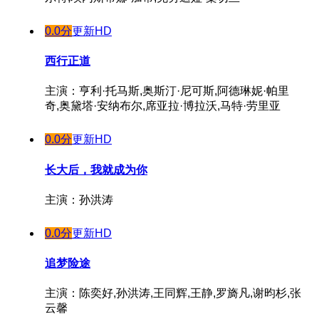
0.0分
更新HD
西行正道
主演：亨利·托马斯,奥斯汀·尼可斯,阿德琳妮·帕里
奇,奥黛塔·安纳布尔,席亚拉·博拉沃,马特·劳里亚
0.0分
更新HD
长大后，我就成为你
主演：孙洪涛
0.0分
更新HD
追梦险途
主演：陈奕好,孙洪涛,王同辉,王静,罗旖凡,谢昀杉,张
云馨