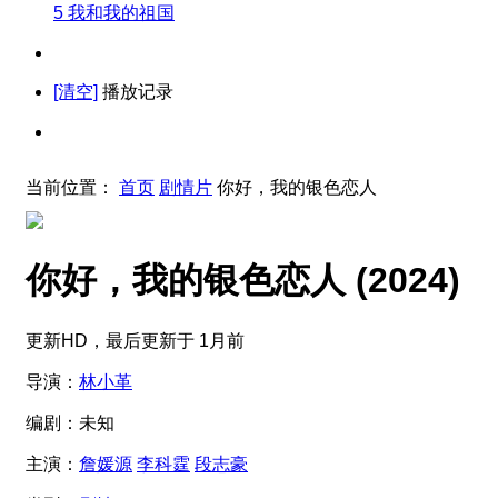
5
我和我的祖国
[清空]
播放记录
当前位置：
首页
剧情片
你好，我的银色恋人
你好，我的银色恋人
(2024)
更新HD，最后更新于 1月前
导演：
林小革
编剧：
未知
主演：
詹媛源
李科霆
段志豪