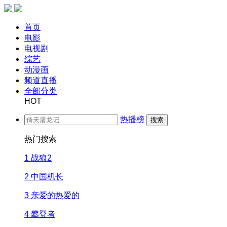
首页
电影
电视剧
综艺
动漫画
频道直播
全部分类
HOT
热播榜
搜索
热门搜索
1
战狼2
2
中国机长
3
亲爱的热爱的
4
攀登者