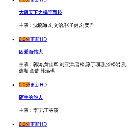
大唐天下之揭竿而起
主演：沈晓海,刘文治,张子健,刘奕君
0.0分
更新HD
因爱而伟大
主演：郭涛,黄佳军,刘亚津,晋松,淳于珊珊,涂松岩,孔
连顺,童蕾,韩远琪
0.0分
更新HD
陌生的旅人
主演：李宁,王筱溪
0.0分
更新HD