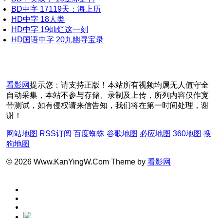
BD中字
17
119天：海上历
HD中字
18
人类
HD中字
19
灿烂这一刻
HD国语中字
20
九幽寻宝录
看影网
提示您：请支持正版！本站所有视频均属无人值守全
自动采集，本站不参与存储、录制及上传，所列内容仅作宽
带测试，如有侵权请来信告知，我们将在第一时间处理，谢
谢！
网站地图
RSS订阅
百度蜘蛛
谷歌地图
必应地图
360地图
搜
狗地图
© 2026 Www.KanYingW.Com Theme by
看影网