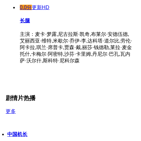
0.0分
更新HD
长腿
主演：麦卡·梦露,尼古拉斯·凯奇,布莱尔·安德伍德,
艾丽西亚·维特,米歇尔·乔伊-李,达科塔·道尔比,劳伦·
阿卡拉,琪兰·席普卡,贾森·戴,丽莎·钱德勒,莱拉·麦金
托什,卡梅尔·阿密特,沙芬·卡里姆,丹尼尔·巴孔,瓦内
萨·沃尔什,斯科特·尼科尔森
剧情片热播
更多
中国机长