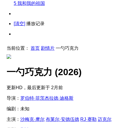
5
我和我的祖国
[清空]
播放记录
当前位置：
首页
剧情片
一勺巧克力
一勺巧克力
(2026)
更新HD，最后更新于 2月前
导演：
罗伯特·菲茨杰拉德·迪格斯
编剧：
未知
主演：
沙梅克·摩尔
布莱尔·安德伍德
RJ·赛勒
迈克尔