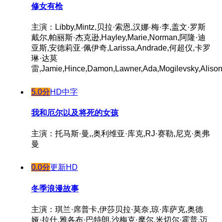
修女有枪
主演：Libby,Mintz,贝拉·索恩,汉娜·梅·李,盖文·罗斯
戴尔,帕丽斯·杰克逊,Hayley,Marie,Norman,阿隆·迪
亚斯,安德莉亚·佩伊奇,Larissa,Andrade,何超仪,卡罗
琳·达莫
雷,Jamie,Hince,Damon,Lawner,Ada,Mogilevsky,Alison
5.0分
HD中字
我和厄尔以及将死的女孩
主演：托马斯·曼,,奥利维亚·库克,RJ·赛勒,尼克·奥弗
曼
0.0分
更新HD
冬季浪漫故事
主演：琪兰·席普卡,伊莎贝拉·莫奈,琼·库萨克,奥德
娅·拉什,雅各布·巴特朗,沙梅克·摩尔,米切尔·霍普,迈