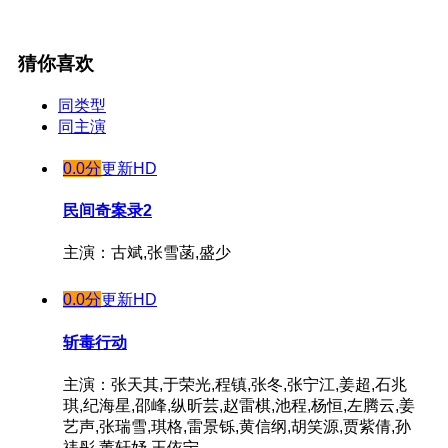
猜你喜欢
同类型
同主演
0.0分
更新HD
民间奇案录2
主演：古斌,张雪菡,盛少
0.0分
更新HD
斩毒行动
主演：张天其,于荣光,程镇,张冬,张宁江,姜超,石兆
琪,纪海星,邵峰,纵昕芸,赵雷棋,池程,杨恒,左腾云,姜
艺声,张瑞雪,琪格,雷景铄,黄信纲,胡笑源,贾紫倩,孙
祎彤,董轩妤,王依宁