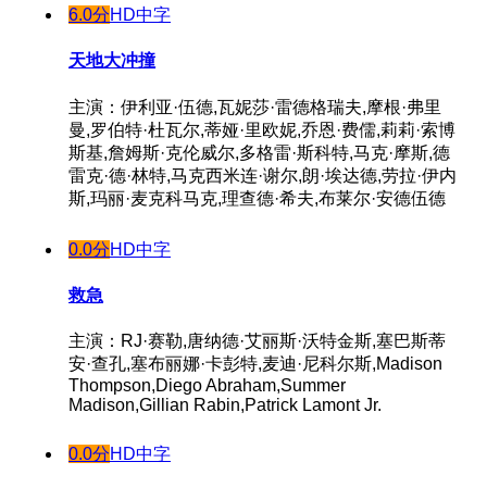
6.0分
HD中字
天地大冲撞
主演：伊利亚·伍德,瓦妮莎·雷德格瑞夫,摩根·弗里
曼,罗伯特·杜瓦尔,蒂娅·里欧妮,乔恩·费儒,莉莉·索博
斯基,詹姆斯·克伦威尔,多格雷·斯科特,马克·摩斯,德
雷克·德·林特,马克西米连·谢尔,朗·埃达德,劳拉·伊内
斯,玛丽·麦克科马克,理查德·希夫,布莱尔·安德伍德
0.0分
HD中字
救急
主演：RJ·赛勒,唐纳德·艾丽斯·沃特金斯,塞巴斯蒂
安·查孔,塞布丽娜·卡彭特,麦迪·尼科尔斯,Madison
Thompson,Diego Abraham,Summer
Madison,Gillian Rabin,Patrick Lamont Jr.
0.0分
HD中字