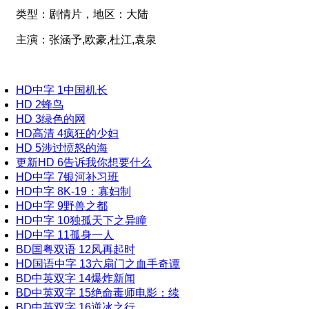
类型：
剧情片，
地区：
大陆
主演：
张涵予,欧豪,杜江,袁泉
HD中字
1
中国机长
HD
2
蜂鸟
HD
3
绿色的网
HD高清
4
疯狂的少妇
HD
5
涉过愤怒的海
更新HD
6
告诉我你想要什么
HD中字
7
银河补习班
HD中字
8
K-19：寡妇制
HD中字
9
野兽之都
HD中字
10
独孤天下之异瞳
HD中字
11
孤身一人
BD国粤双语
12
风再起时
HD国语中字
13
六扇门之血手奇谭
BD中英双字
14
爆炸新闻
BD中英双字
15
绝命毒师电影：续
BD中英双字
16
逆冰之行