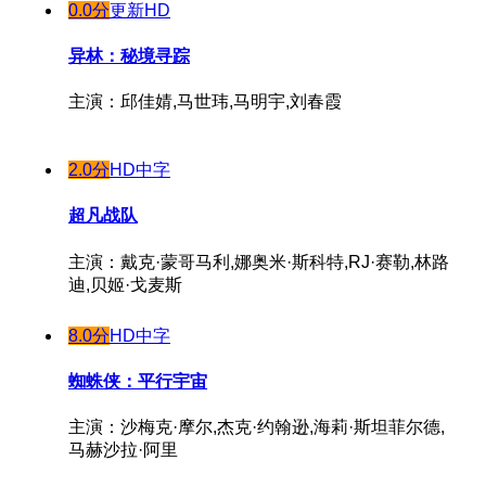
0.0分
更新HD
异林：秘境寻踪
主演：邱佳婧,马世玮,马明宇,刘春霞
2.0分
HD中字
超凡战队
主演：戴克·蒙哥马利,娜奥米·斯科特,RJ·赛勒,林路
迪,贝姬·戈麦斯
8.0分
HD中字
蜘蛛侠：平行宇宙
主演：沙梅克·摩尔,杰克·约翰逊,海莉·斯坦菲尔德,
马赫沙拉·阿里