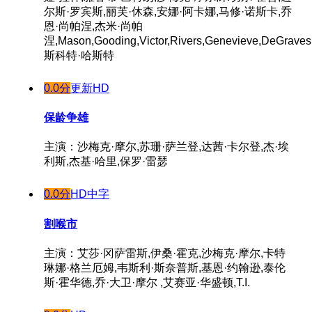
尔斯·罗宾斯,丽芙·休森,安娜·阿卡娜,马修·诺斯卡,乔
恩·尚帕涅,杰米·尚帕
涅,Mason,Gooding,Victor,Rivers,Genevieve,DeGraves,A
斯科特·哈斯特
0.0分
更新HD
保龄争雄
主演：沙梅克·摩尔,苏珊·萨兰登,达茜·卡尔登,杰·埃
利斯,杰基·哈里,保罗·雷瑟
0.0分
HD中字
割喉市
主演：艾莎·冈萨雷斯,伊桑·霍克,沙梅克·摩尔,卡特
琳娜·格兰厄姆,韦斯利·斯奈普斯,基恩·约翰逊,泰伦
斯·霍华德,乔·大卫·摩尔 ,艾赛亚·华盛顿,T.I.