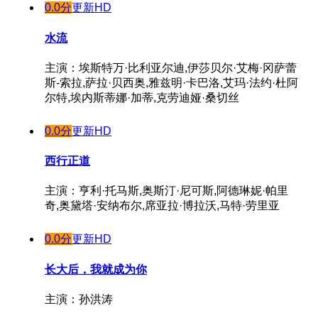
0.0分
更新HD
水流
主演：埃斯特万·比利亚尔迪,伊莎贝尔·艾梅·冈萨蕾
斯-索拉,萨拉·贝西奥,雅兹明·卡巴洛,艾玛·法约·杜阿
尔特,埃内斯蒂娜·加蒂,克劳迪娅·桑切丝
0.0分
更新HD
西行正道
主演：亨利·托马斯,奥斯汀·尼可斯,阿德琳妮·帕里
奇,奥黛塔·安纳布尔,席亚拉·博拉沃,马特·劳里亚
0.0分
更新HD
长大后，我就成为你
主演：孙洪涛