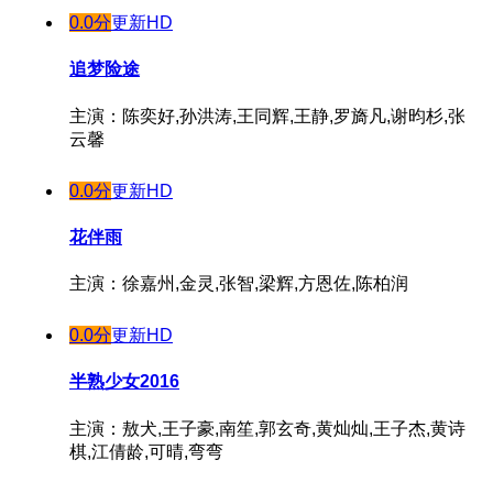
0.0分
更新HD
追梦险途
主演：陈奕好,孙洪涛,王同辉,王静,罗旖凡,谢昀杉,张
云馨
0.0分
更新HD
花伴雨
主演：徐嘉州,金灵,张智,梁辉,方恩佐,陈柏润
0.0分
更新HD
半熟少女2016
主演：敖犬,王子豪,南笙,郭玄奇,黄灿灿,王子杰,黄诗
棋,江倩龄,可晴,弯弯