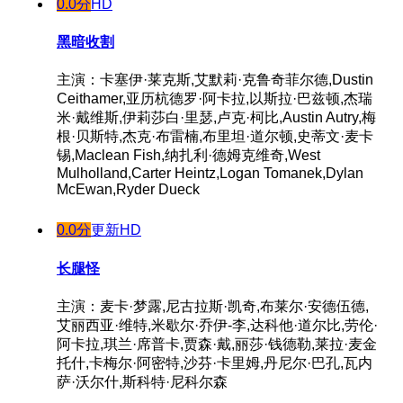
0.0分
HD
黑暗收割
主演：卡塞伊·莱克斯,艾默莉·克鲁奇菲尔德,Dustin
Ceithamer,亚历杭德罗·阿卡拉,以斯拉·巴兹顿,杰瑞
米·戴维斯,伊莉莎白·里瑟,卢克·柯比,Austin Autry,梅
根·贝斯特,杰克·布雷楠,布里坦·道尔顿,史蒂文·麦卡
锡,Maclean Fish,纳扎利·德姆克维奇,West
Mulholland,Carter Heintz,Logan Tomanek,Dylan
McEwan,Ryder Dueck
0.0分
更新HD
长腿怪
主演：麦卡·梦露,尼古拉斯·凯奇,布莱尔·安德伍德,
艾丽西亚·维特,米歇尔·乔伊-李,达科他·道尔比,劳伦·
阿卡拉,琪兰·席普卡,贾森·戴,丽莎·钱德勒,莱拉·麦金
托什,卡梅尔·阿密特,沙芬·卡里姆,丹尼尔·巴孔,瓦内
萨·沃尔什,斯科特·尼科尔森