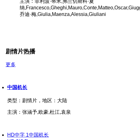
主演：菲利波·蒂米,弗兰切斯科·夏
纳,Francesco,Gheghi,Mauro,Conte,Matteo,Oscar,Giugg
乔迪·梅,Giulia,Maenza,Alessia,Giuliani
剧情片热播
更多
中国机长
类型：
剧情片，
地区：
大陆
主演：
张涵予,欧豪,杜江,袁泉
HD中字
1
中国机长