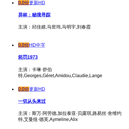
0.0分
更新HD
异林：秘境寻踪
主演：邱佳婧,马世玮,马明宇,刘春霞
0.0分
HD中字
惩罚1973
主演：卡琳·舒伯
特,Georges,Géret,Amidou,Claudie,Lange
0.0分
更新HD
一切从头来过
主演：斯万·阿劳德,加拉泰亚·贝露琪,路易丝·舍维约
特,艾曼纽·德芙,Aymeline,Alix