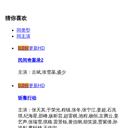
猜你喜欢
同类型
同主演
0.0分
更新HD
民间奇案录2
主演：古斌,张雪菡,盛少
0.0分
更新HD
斩毒行动
主演：张天其,于荣光,程镇,张冬,张宁江,姜超,石兆
琪,纪海星,邵峰,纵昕芸,赵雷棋,池程,杨恒,左腾云,姜
艺声,张瑞雪,琪格,雷景铄,黄信纲,胡笑源,贾紫倩,孙
祎彤,董轩妤,王依宁