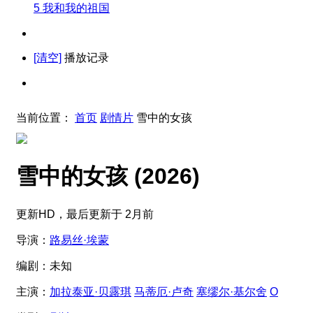
5
我和我的祖国
[清空]
播放记录
当前位置：
首页
剧情片
雪中的女孩
雪中的女孩
(2026)
更新HD，最后更新于 2月前
导演：
路易丝·埃蒙
编剧：
未知
主演：
加拉泰亚·贝露琪
马蒂厄·卢奇
塞缪尔·基尔舍
O