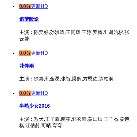
0.0分
更新HD
追梦险途
主演：陈奕好,孙洪涛,王同辉,王静,罗旖凡,谢昀杉,张
云馨
0.0分
更新HD
花伴雨
主演：徐嘉州,金灵,张智,梁辉,方恩佐,陈柏润
0.0分
更新HD
半熟少女2016
主演：敖犬,王子豪,南笙,郭玄奇,黄灿灿,王子杰,黄诗
棋,江倩龄,可晴,弯弯