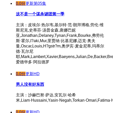
0.0分
更新第05集
这不是一个谋杀谜团第一季
主演：皮埃尔·热尔韦,基尔特·范·朗拜博格,劳伦·维
斯尼克,史蒂芬·汤普金森,唐娜巴妮
亚,Jonathan,Delaney,Tynan,Frank,Bourke,弗劳伦
斯·霍尔,I?aki,Mur,里贾纳·比基尼娜,迈克·奥夫
曼,Oscar,Louis,H?gstr?m,奥伊宾·麦金尼蒂,玛蒂尔
德·瓦尔尼
耶,Mark,Lambert,Xavier,Baeyens,Julian,De,Backer,Bre
爱德华多·阿拉德罗
0.0分
更新HD
男人没有好东西
主演：沙赫巴努·萨达,安瓦尔·哈希
米,Liam·Hussaini,Yasin·Negah,Torkan·Omari,Fatima·
0.0分
更新HD