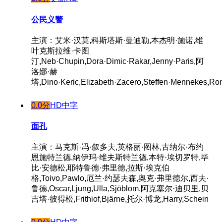
公民义警
主演：艾米·汉莫,科斯塔斯·曼迪勒,本杰明·施诺,维
叶克斯拉维·卡图
汀,Neb·Chupin,Dora·Dimic·Rakar,Jenny·Paris,阿
洛娜·赫
塔,Dino·Keric,Elizabeth·Zacero,Steffen·Mennekes,Ron
0.0分
HD中字
面孔
主演：马克斯·冯·叙多夫,英格丽·图林,古纳尔·布约
恩施特兰德,纳伊玛·维夫斯特兰德,本特·埃切罗特,毕
比·安德松,耶特鲁德·弗里德,拉斯·埃克伯
格,Toivo,Pawlo,厄兰·约瑟夫森,奥克·弗里德尔,西夫·
鲁德,Oscar,Ljung,Ulla,Sjöblom,阿克塞尔·迪贝里,贝
吉塔·彼得松,Frithiof,Bjärne,托尔·博龙,Harry,Schein