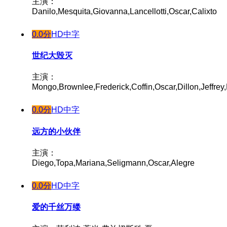
主演：
Danilo,Mesquita,Giovanna,Lancellotti,Oscar,Calixto
0.0分
HD中字
世纪大毁灭
主演：
Mongo,Brownlee,Frederick,Coffin,Oscar,Dillon,Jeffrey
0.0分
HD中字
远方的小伙伴
主演：
Diego,Topa,Mariana,Seligmann,Oscar,Alegre
0.0分
HD中字
爱的千丝万缕