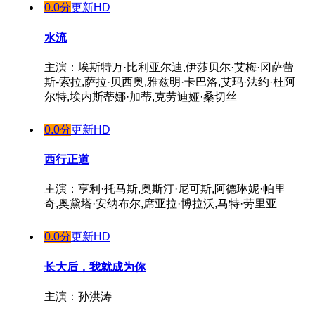
0.0分
更新HD
水流
主演：埃斯特万·比利亚尔迪,伊莎贝尔·艾梅·冈萨蕾
斯-索拉,萨拉·贝西奥,雅兹明·卡巴洛,艾玛·法约·杜阿
尔特,埃内斯蒂娜·加蒂,克劳迪娅·桑切丝
0.0分
更新HD
西行正道
主演：亨利·托马斯,奥斯汀·尼可斯,阿德琳妮·帕里
奇,奥黛塔·安纳布尔,席亚拉·博拉沃,马特·劳里亚
0.0分
更新HD
长大后，我就成为你
主演：孙洪涛