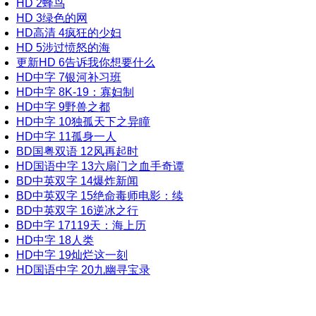
HD
2
蜂鸟
HD
3
绿色的网
HD高清
4
疯狂的少妇
HD
5
涉过愤怒的海
更新HD
6
告诉我你想要什么
HD中字
7
银河补习班
HD中字
8
K-19：寡妇制
HD中字
9
野兽之都
HD中字
10
独孤天下之异瞳
HD中字
11
孤身一人
BD国粤双语
12
风再起时
HD国语中字
13
六扇门之血手奇谭
BD中英双字
14
爆炸新闻
BD中英双字
15
绝命毒师电影：续
BD中英双字
16
逆冰之行
BD中字
17
119天：海上历
HD中字
18
人类
HD中字
19
灿烂这一刻
HD国语中字
20
九幽寻宝录