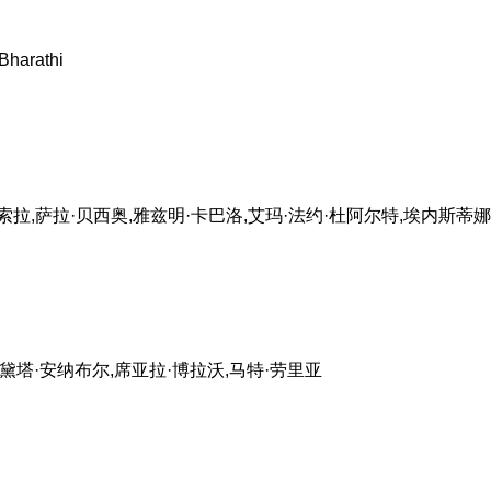
harathi
拉,萨拉·贝西奥,雅兹明·卡巴洛,艾玛·法约·杜阿尔特,埃内斯蒂娜
黛塔·安纳布尔,席亚拉·博拉沃,马特·劳里亚