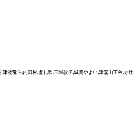
花,津波竜斗,内田树,盧礼欧,玉城敦子,城间やよい,津嘉山正种,寺