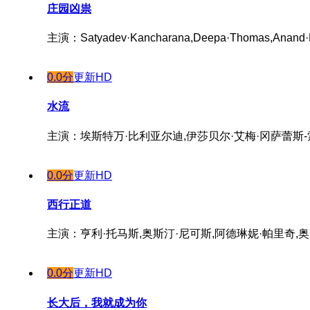
庄园凶祟
主演：Satyadev·Kancharana,Deepa·Thomas,Anand·B
0.0分
更新HD
水流
主演：埃斯特万·比利亚尔迪,伊莎贝尔·艾梅·冈萨蕾斯-索
0.0分
更新HD
西行正道
主演：亨利·托马斯,奥斯汀·尼可斯,阿德琳妮·帕里奇,奥
0.0分
更新HD
长大后，我就成为你