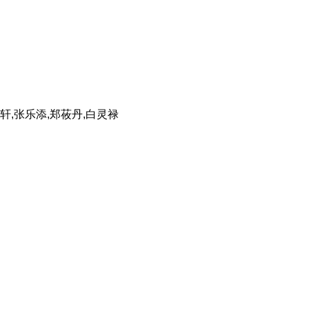
立轩,张乐添,郑莜丹,白灵禄