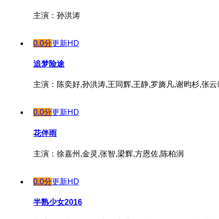
主演：孙洪涛
0.0分
更新HD
追梦险途
主演：陈奕好,孙洪涛,王同辉,王静,罗旖凡,谢昀杉,张云
0.0分
更新HD
花伴雨
主演：徐嘉州,金灵,张智,梁辉,方恩佐,陈柏润
0.0分
更新HD
半熟少女2016