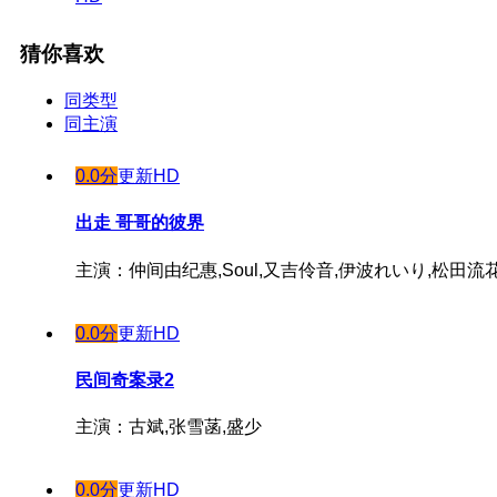
猜你喜欢
同类型
同主演
0.0分
更新HD
出走 哥哥的彼界
主演：仲间由纪惠,Soul,又吉伶音,伊波れいり,松田流
0.0分
更新HD
民间奇案录2
主演：古斌,张雪菡,盛少
0.0分
更新HD