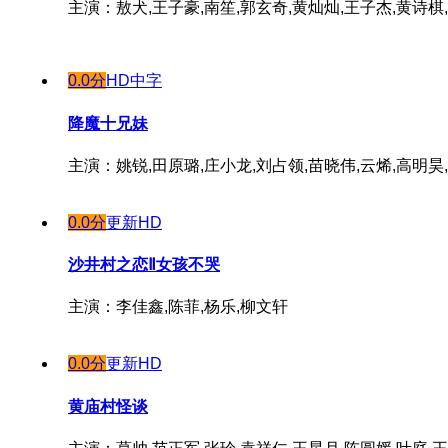
主演：敖犬,王子豪,南笙,郭玄奇,黄灿灿,王子杰,黄诗棋
0.0分
HD中字
降魔十兄妹
主演：姚锐,田原璐,庄小龙,刘占领,苗晓伟,云烯,高明昊
0.0分
更新HD
沙井村之恋Ⅱ女孩不哭
主演：李佳鑫,陈菲,杨乐,柳文轩
0.0分
更新HD
黄庙村怪谈