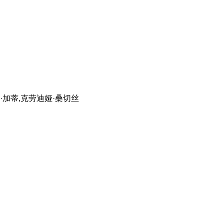
·加蒂,克劳迪娅·桑切丝