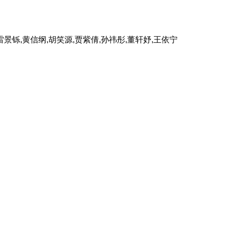
,雷景铄,黄信纲,胡笑源,贾紫倩,孙祎彤,董轩妤,王依宁