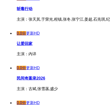
斩毒行动
主演：张天其,于荣光,程镇,张冬,张宁江,姜超,石兆琪,纪
0.0分
更新HD
让爱回家
主演：内详
0.0分
更新HD
民间奇案录2026
主演：古斌,张雪菡,盛少
0.0分
更新HD