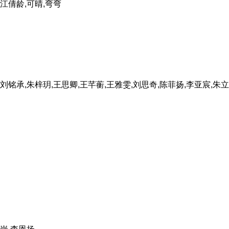
,江倩龄,可晴,弯弯
,刘铭承,朱梓玥,王思卿,王芊蘅,王雅雯,刘思奇,陈菲扬,李亚宸,朱