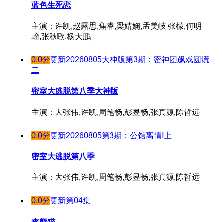
蓝色生死恋
主演：许凯,赵露思,焦睿,梁婧娴,孟美岐,张檬,何明
翰,张秋歌,杨大鹏
0.0分
更新20260805大神版第3期：密神团飙戏圆谎
二
密室大逃脱第八季大神版
主演：大张伟,许凯,周笔畅,彭昱畅,张真源,陈哲远
0.0分
更新20260805第3期：公馆离情Ⅰ上
密室大逃脱第八季
主演：大张伟,许凯,周笔畅,彭昱畅,张真源,陈哲远
0.0分
更新第04集
李熊猫