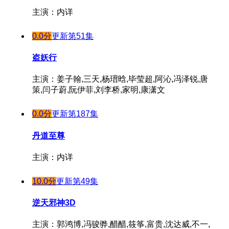
主演：内详
0.0分
更新第51集
盗妖行
主演：姜子翰,三天,杨瑨晗,毕莹超,阿沁,冯泽锐,唐
策,闫子蔚,阮伊菲,刘李桥,家明,康潇文
0.0分
更新第187集
丹道至尊
主演：内详
10.0分
更新第49集
逆天邪神3D
主演：郭鸿博,冯骏骅,醋醋,筱筝,富贵,沈达威,不一,