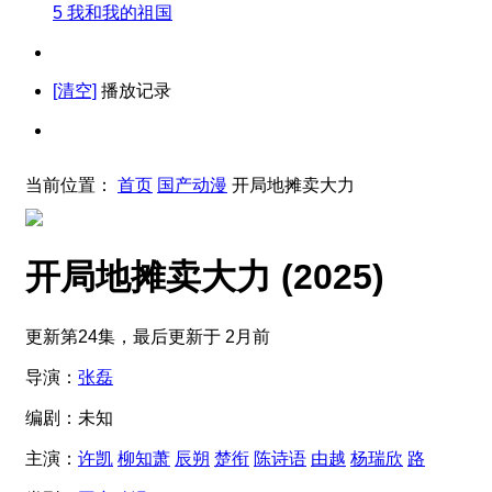
5
我和我的祖国
[清空]
播放记录
当前位置：
首页
国产动漫
开局地摊卖大力
开局地摊卖大力
(2025)
更新第24集，最后更新于 2月前
导演：
张磊
编剧：
未知
主演：
许凯
柳知萧
辰朔
楚衔
陈诗语
由越
杨瑞欣
路