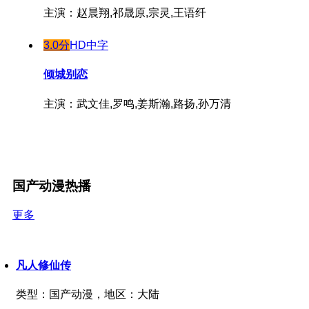
主演：赵晨翔,祁晟原,宗灵,王语纤
3.0分
HD中字
倾城别恋
主演：武文佳,罗鸣,姜斯瀚,路扬,孙万清
国产动漫热播
更多
凡人修仙传
类型：
国产动漫，
地区：
大陆