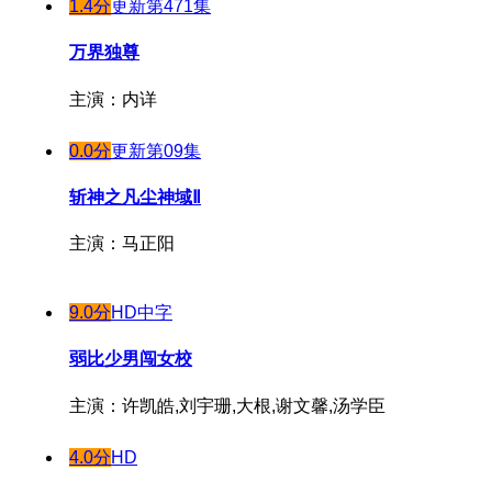
1.4分
更新第471集
万界独尊
主演：内详
0.0分
更新第09集
斩神之凡尘神域Ⅱ
主演：马正阳
9.0分
HD中字
弱比少男闯女校
主演：许凯皓,刘宇珊,大根,谢文馨,汤学臣
4.0分
HD