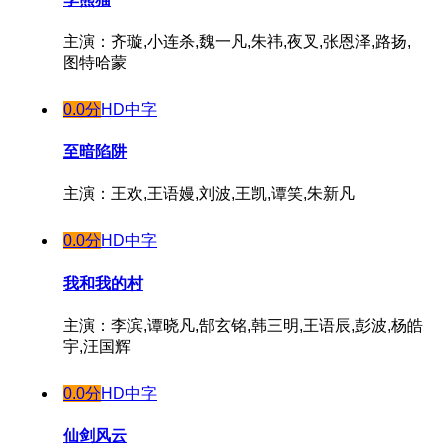
主演：齐璇,小连杀,魏一凡,朱祎,夜叉,张恩泽,路扬,
图特哈蒙
0.0分
HD中字
至暗陷阱
主演：王欢,王语嫚,刘波,王凯,谭笑,朱新凡
0.0分
HD中字
我和我的村
主演：李滨,谭晓凡,郜玄铭,韩三明,王语辰,彭波,杨皓
宇,汪国辉
0.0分
HD中字
仙剑风云