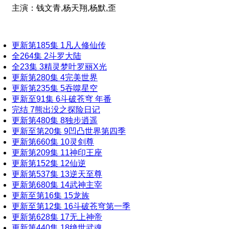
主演：
钱文青,杨天翔,杨默,歪
更新第185集
1
凡人修仙传
全264集
2
斗罗大陆
全23集
3
精灵梦叶罗丽X光
更新第280集
4
完美世界
更新第235集
5
吞噬星空
更新至91集
6
斗破苍穹 年番
完结
7
熊出没之探险日记
更新第480集
8
独步逍遥
更新至第20集
9
凹凸世界第四季
更新第660集
10
灵剑尊
更新第209集
11
神印王座
更新第152集
12
仙逆
更新第537集
13
逆天至尊
更新第680集
14
武神主宰
更新至第16集
15
龙族
更新至第12集
16
斗破苍穹第一季
更新第628集
17
无上神帝
更新第440集
18
绝世武魂