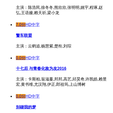
主演：陈浩民,徐冬冬,熊欣欣,张明明,姚宇,程琢,赵
弘,王语嫚,赖天祈,梁小龙
7.0分
HD中字
警车联盟
主演：云鹤追,杨慧紫,楚衔,刘琮
0.0分
HD中字
十七后 与青春化敌为友2016
主演：卡斯柏,翁滋蔓,邦邦,高艺,邱昊奇,许凯皓,赖昱
宏,黄书维,尤汉翔,伊正,郎祖筠,上山博树
0.0分
HD中字
别碰我的梦