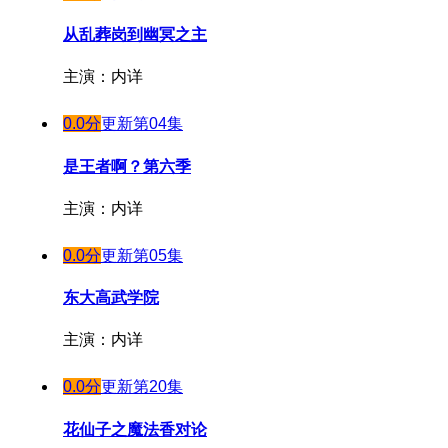
第16集
从乱葬岗到幽冥之主
第17集
主演：内详
第18集
第19集
0.0分
更新第04集
第20集
是王者啊？第六季
第21集
第22集
主演：内详
第23集
0.0分
更新第05集
第24集
东大高武学院
主演：内详
0.0分
更新第20集
花仙子之魔法香对论