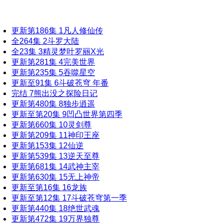
第161集
第162集
更新第186集
1
凡人修仙传
全264集
2
斗罗大陆
第163集
全23集
3
精灵梦叶罗丽X光
第164集
更新第281集
4
完美世界
更新第235集
5
吞噬星空
第165集
更新至91集
6
斗破苍穹 年番
第166集
完结
7
熊出没之探险日记
更新第480集
8
独步逍遥
第167集
更新至第20集
9
凹凸世界第四季
第168集
更新第660集
10
灵剑尊
更新第209集
11
神印王座
第169集
更新第153集
12
仙逆
第170集
更新第539集
13
逆天至尊
更新第681集
14
武神主宰
第171集
更新第630集
15
无上神帝
第172集
更新至第16集
16
龙族
更新至第12集
17
斗破苍穹第一季
第173集
更新第440集
18
绝世武魂
第174集
更新第472集
19
万界独尊