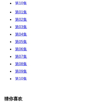
第30集
第20集
第10集
第31集
第21集
第11集
第01集
第32集
第22集
第12集
第02集
第33集
第23集
第13集
第03集
第34集
第24集
第14集
第04集
第35集
第25集
第15集
第05集
第36集
第26集
第16集
第06集
第37集
第27集
第17集
第07集
第38集
第28集
第18集
第08集
第39集
第29集
第19集
第09集
第40集
第30集
第20集
第10集
第41集
第31集
第21集
第11集
第42集
第32集
第22集
第12集
第43集
第33集
猜你喜欢
第23集
第13集
第44集
第34集
第24集