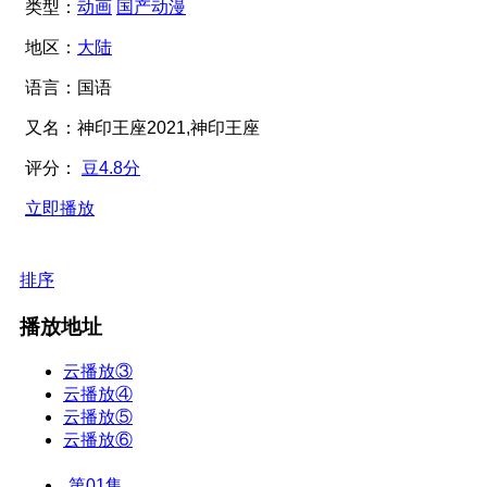
类型：
动画
国产动漫
地区：
大陆
语言：
国语
又名：
神印王座2021,神印王座
评分：
豆
4.8分
立即播放
排序
播放地址
云播放③
云播放④
云播放⑤
云播放⑥
第01集