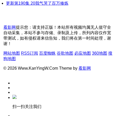
更新第190集
20
我气哭了百万修炼
第175集
第176集
第177集
看影网
提示您：请支持正版！本站所有视频均属无人值守全
第178集
自动采集，本站不参与存储、录制及上传，所列内容仅作宽
第179集
带测试，如有侵权请来信告知，我们将在第一时间处理，谢
谢！
第180集
第181集
网站地图
RSS订阅
百度蜘蛛
谷歌地图
必应地图
360地图
搜
狗地图
第182集
© 2026 Www.KanYingW.Com Theme by
看影网
第183集
第184集
第185集
第186集
第187集
扫一扫关注我们
第188集