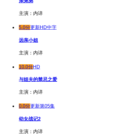
亲弟弟
第132集
主演：内详
第133集
第134集
5.0分
更新HD中字
第135集
远亲小姐
第136集
主演：内详
第137集
第138集
10.0分
HD
第139集
与姐夫的禁忌之爱
第140集
第141集
主演：内详
第142集
0.0分
更新第05集
第143集
幼女战记2
第144集
第145集
主演：内详