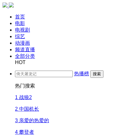
首页
电影
电视剧
综艺
动漫画
频道直播
全部分类
HOT
热播榜
搜索
热门搜索
1
战狼2
2
中国机长
3
亲爱的热爱的
4
攀登者