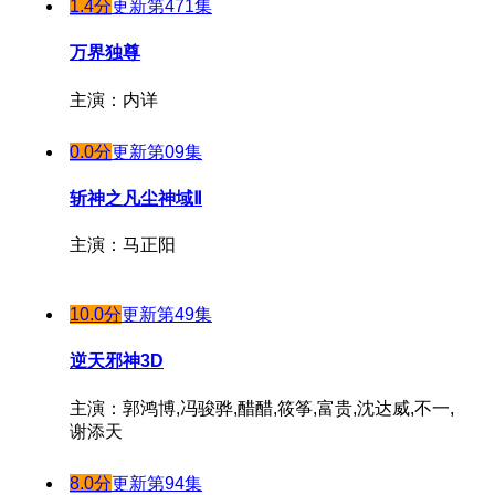
1.4分
更新第471集
第60集
第61集
万界独尊
第62集
主演：内详
第63集
第64集
0.0分
更新第09集
第65集
斩神之凡尘神域Ⅱ
第66集
主演：马正阳
第67集
第68集
10.0分
更新第49集
第69集
第70集
逆天邪神3D
第71集
主演：郭鸿博,冯骏骅,醋醋,筱筝,富贵,沈达威,不一,
第72集
谢添天
第73集
8.0分
更新第94集
第74集