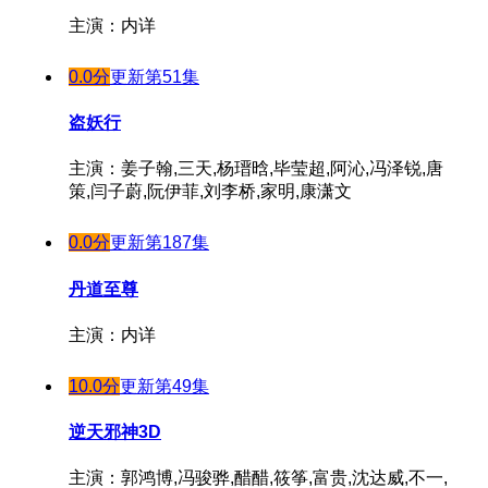
第31集
主演：内详
第32集
第33集
0.0分
更新第51集
第34集
盗妖行
第35集
主演：姜子翰,三天,杨瑨晗,毕莹超,阿沁,冯泽锐,唐
第36集
策,闫子蔚,阮伊菲,刘李桥,家明,康潇文
第37集
0.0分
更新第187集
第38集
第39集
丹道至尊
第40集
主演：内详
第41集
第42集
10.0分
更新第49集
第43集
逆天邪神3D
第44集
主演：郭鸿博,冯骏骅,醋醋,筱筝,富贵,沈达威,不一,
第45集