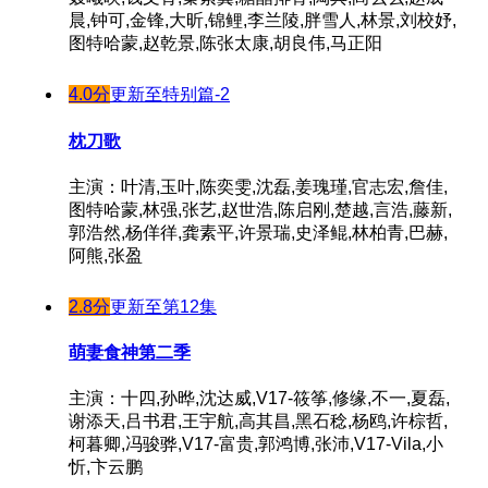
晨,钟可,金锋,大昕,锦鲤,李兰陵,胖雪人,林景,刘校妤,
第104集
图特哈蒙,赵乾景,陈张太康,胡良伟,马正阳
第105集
4.0分
更新至特别篇-2
第106集
第107集
枕刀歌
第108集
主演：叶清,玉叶,陈奕雯,沈磊,姜瑰瑾,官志宏,詹佳,
第109集
图特哈蒙,林强,张艺,赵世浩,陈启刚,楚越,言浩,藤新,
郭浩然,杨佯徉,龚素平,许景瑞,史泽鲲,林柏青,巴赫,
第110集
阿熊,张盈
第111集
第112集
2.8分
更新至第12集
第113集
萌妻食神第二季
第114集
主演：十四,孙晔,沈达威,V17-筱筝,修缘,不一,夏磊,
第115集
谢添天,吕书君,王宇航,高其昌,黑石稔,杨鸥,许棕哲,
第116集
柯暮卿,冯骏骅,V17-富贵,郭鸿博,张沛,V17-Vila,小
忻,卞云鹏
第117集