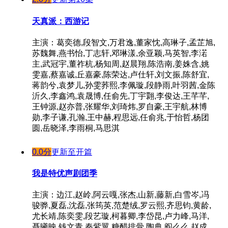
第89集
天真派：西游记
第90集
第91集
主演：葛奕德,段智文,万君逸,董家忱,高琳子,孟芷旭,
苏魏舞,燕书怡,丁志轩,邓琳漾,余亚颖,马英智,李渃
第92集
主,武冠宇,董祚杭,杨知周,赵晨翔,陈浩南,姜姝含,姚
第93集
雯嘉,蔡嘉诚,丘嘉豪,陈荣达,卢仕轩,刘文振,陈舒宜,
蒋韵兮,袁梦儿,孙雯荞熙,李佩璇,段静雨,叶羽茜,金陈
第94集
沂久,李鑫鸿,袁晟博,任俞先,丁宇翾,李俊达,王芊芊,
第95集
王钟源,赵亦普,张耀华,刘琦炜,罗自豪,王宇航,林博
第96集
勋,李子谦,孔瀚,王中赫,程思远,任俞兆,于怡哲,杨团
圆,岳晓泽,李雨桐,马思淇
第97集
第98集
0.0分
更新至开篇
第99集
我是特优声剧团季
第100集
主演：边江,赵岭,阿云嘎,张杰,山新,藤新,白雪岑,冯
第101集
骏骅,夏磊,沈磊,张筠英,范楚绒,罗云熙,齐思钧,黄龄,
第102集
尤长靖,陈奕雯,段艺璇,柯暮卿,李岱昆,卢力峰,马洋,
聂曦映,钱文青,秦紫翼,糖醋排骨,陶典,阎么么,赵成
第103集