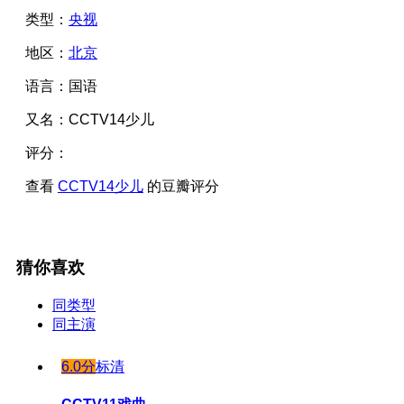
类型：
央视
地区：
北京
语言：
国语
又名：
CCTV14少儿
评分：
查看
CCTV14少儿
的豆瓣评分
猜你喜欢
同类型
同主演
6.0分
标清