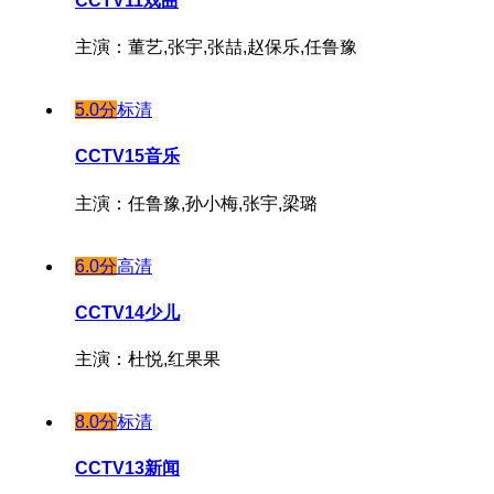
CCTV11戏曲
主演：董艺,张宇,张喆,赵保乐,任鲁豫
5.0分
标清
CCTV15音乐
主演：任鲁豫,孙小梅,张宇,梁璐
6.0分
高清
CCTV14少儿
主演：杜悦,红果果
8.0分
标清
CCTV13新闻