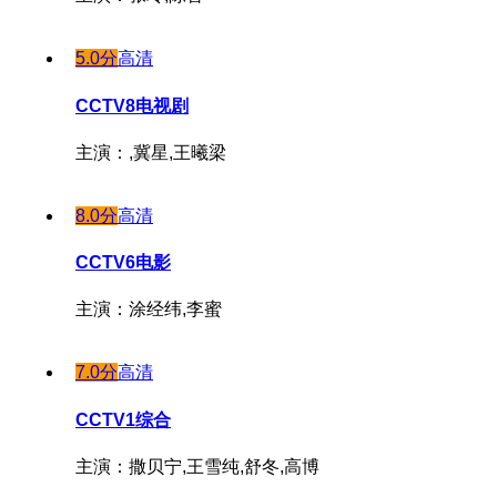
5.0分
高清
CCTV8电视剧
主演：,冀星,王曦梁
8.0分
高清
CCTV6电影
主演：涂经纬,李蜜
7.0分
高清
CCTV1综合
主演：撒贝宁,王雪纯,舒冬,高博