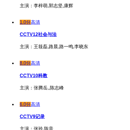
主演：李梓萌,郭志坚,康辉
1.0分
高清
CCTV12社会与法
主演：王筱磊,路晨,路一鸣,李晓东
8.0分
高清
CCTV10科教
主演：张腾岳,,陈志峰
6.0分
高清
CCTV9记录
主演：张玲,陈音