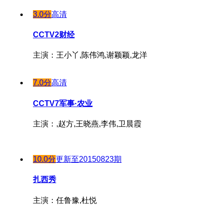
3.0分
高清
CCTV2财经
主演：王小丫,陈伟鸿,谢颖颖,龙洋
7.0分
高清
CCTV7军事·农业
主演：,赵方,王晓燕,李伟,卫晨霞
10.0分
更新至20150823期
扎西秀
主演：任鲁豫,杜悦