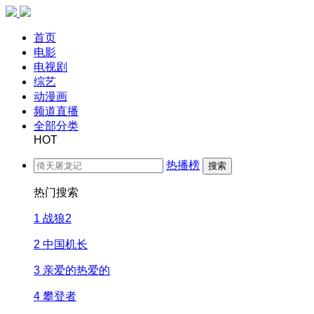
首页
电影
电视剧
综艺
动漫画
频道直播
全部分类
HOT
热播榜
搜索
热门搜索
1
战狼2
2
中国机长
3
亲爱的热爱的
4
攀登者