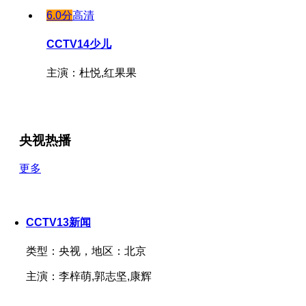
6.0分
高清
CCTV14少儿
主演：杜悦,红果果
央视热播
更多
CCTV13新闻
类型：
央视，
地区：
北京
主演：
李梓萌,郭志坚,康辉