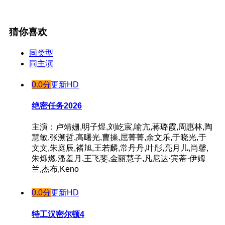
猜你喜欢
同类型
同主演
0.0分
更新HD
绝密任务2026
主演：卢靖姗,明子煜,刘屹宸,喻亢,蒋璐霞,周惠林,陶
慧敏,张溯哲,高曙光,曹操,屈菁菁,余文乐,于晓光,于
文文,朱庭辰,褚旭,王若麟,常丹丹,叶彤,亮月儿,尚馨,
朱烁燃,潘羞月,王飞斐,金丽慧子,凡尼达·宾蒂·伊姆
兰,杰布,Keno
0.0分
更新HD
特工汉密尔顿4