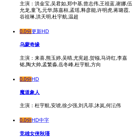
主演：洪金宝,吴君如,郑中基,曾志伟,王祖蓝,谢娜,伍
允龙,童飞,元华,陈嘉桓,孟瑶,释彦能,许明虎,蒋璐霞,
谷祖琳,洪天明,杜宇航,温超
0.0分
更新HD
乌蒙奇缘
主演：来喜,熊玉婷,吴晴,尤宪超,贺镪,马诗红,李嘉
铭,陶大帅,孟繁淼,岳冬峰,杜宇航,方向
0.0分
HD
魔道象人
主演：杜宇航,安琥,徐少强,刘凡菲,沐岚,何沄伟
0.0分
HD中字
竞雄女侠秋瑾