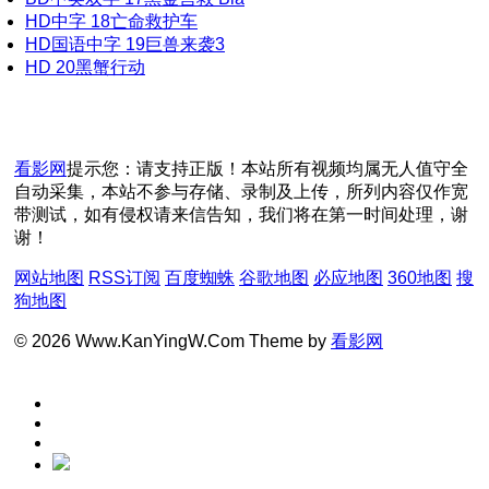
HD中字
18
亡命救护车
HD国语中字
19
巨兽来袭3
HD
20
黑蟹行动
看影网
提示您：请支持正版！本站所有视频均属无人值守全
自动采集，本站不参与存储、录制及上传，所列内容仅作宽
带测试，如有侵权请来信告知，我们将在第一时间处理，谢
谢！
网站地图
RSS订阅
百度蜘蛛
谷歌地图
必应地图
360地图
搜
狗地图
© 2026 Www.KanYingW.Com Theme by
看影网