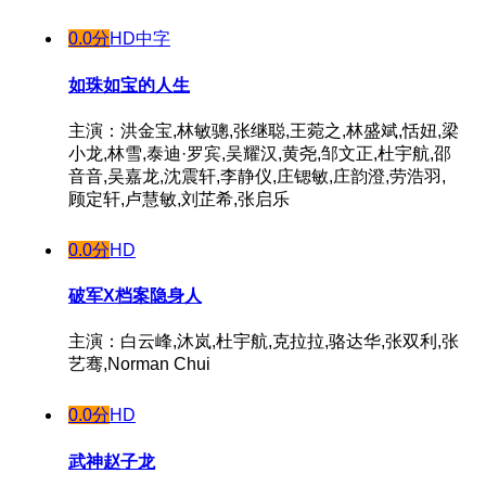
0.0分
HD中字
如珠如宝的人生
主演：洪金宝,林敏骢,张继聪,王菀之,林盛斌,恬妞,梁
小龙,林雪,泰迪·罗宾,吴耀汉,黄尧,邹文正,杜宇航,邵
音音,吴嘉龙,沈震轩,李静仪,庄锶敏,庄韵澄,劳浩羽,
顾定轩,卢慧敏,刘芷希,张启乐
0.0分
HD
破军X档案隐身人
主演：白云峰,沐岚,杜宇航,克拉拉,骆达华,张双利,张
艺骞,Norman Chui
0.0分
HD
武神赵子龙