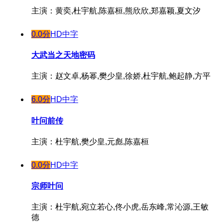
主演：黄奕,杜宇航,陈嘉桓,熊欣欣,郑嘉颖,夏文汐
0.0分
HD中字
大武当之天地密码
主演：赵文卓,杨幂,樊少皇,徐娇,杜宇航,鲍起静,方平
6.0分
HD中字
叶问前传
主演：杜宇航,樊少皇,元彪,陈嘉桓
0.0分
HD中字
宗师叶问
主演：杜宇航,宛立若心,佟小虎,岳东峰,常沁源,王敏
德