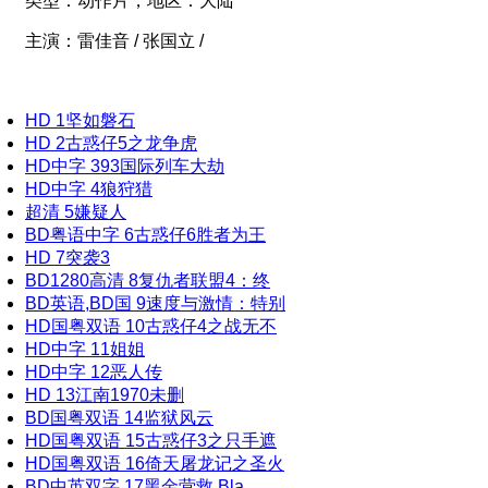
类型：
动作片，
地区：
大陆
主演：
雷佳音 / 张国立 /
HD
1
坚如磐石
HD
2
古惑仔5之龙争虎
HD中字
3
93国际列车大劫
HD中字
4
狼狩猎
超清
5
嫌疑人
BD粤语中字
6
古惑仔6胜者为王
HD
7
突袭3
BD1280高清
8
复仇者联盟4：终
BD英语,BD国
9
速度与激情：特别
HD国粤双语
10
古惑仔4之战无不
HD中字
11
姐姐
HD中字
12
恶人传
HD
13
江南1970未删
BD国粤双语
14
监狱风云
HD国粤双语
15
古惑仔3之只手遮
HD国粤双语
16
倚天屠龙记之圣火
BD中英双字
17
黑金营救 Bla