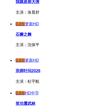
我就是那大侠
主演：洛晨舒
0.0分
更新HD
石狮之舞
主演：沈保平
0.0分
更新HD
宗师叶问2026
主演：杜宇航
0.0分
HD中字
笑功震武林