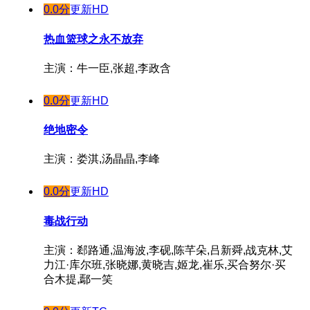
0.0分
更新HD
热血篮球之永不放弃
主演：牛一臣,张超,李政含
0.0分
更新HD
绝地密令
主演：娄淇,汤晶晶,李峰
0.0分
更新HD
毒战行动
主演：郄路通,温海波,李砚,陈芊朵,吕新舜,战克林,艾
力江·库尔班,张晓娜,黄晓吉,姬龙,崔乐,买合努尔·买
合木提,鄢一笑