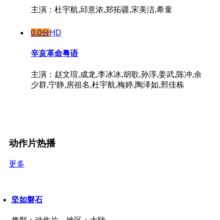
主演：杜宇航,邱意浓,郑拓疆,宋美洁,希童
0.0分
HD
辛亥革命粤语
主演：赵文瑄,成龙,李冰冰,胡歌,孙淳,姜武,陈冲,余
少群,宁静,房祖名,杜宇航,梅婷,陶泽如,邢佳栋
动作片热播
更多
坚如磐石