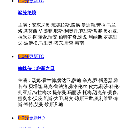
0.0分
更新TC
鲨笼绝境
主演：安东尼奥·班德拉斯,路易·曼迪勒,劳拉·马兰
洛,蒂莫西·V·墨菲,耶斯·利奥丹,克里斯蒂娜·奥乔亚,
拉米罗·阿隆索,瑞安·伯特罗奇,迭戈·利纳斯,罗德里
戈·波伊松,马里奥·塔东,唐查·泰南
0.0分
更新TC
蜘蛛侠：崭新之日
主演：汤姆·霍兰德,赞达亚,萨迪·辛克,乔·博恩瑟,雅
各布·贝塔隆,马克·鲁法洛,弗洛伦丝·皮尤,莉莎·科伦-
扎亚斯,特拉梅尔·提尔曼,玛丽莎·托梅,迈克尔·曼多,
娜奥米·沃茨,凯斯·大卫,马文·琼斯三世,奥利维亚·布
斯-福特,艾曼·埃斯凡迪
0.0分
更新HD