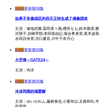
0.0分
更新第09集
如果不良激战区的四天王转生成了偶像团体
主演：塚地武雅,冨田菜々風,櫻井もも,鈴木瞳美,蟹
沢萌子,谷崎早耶,本田珠由記,落合希来里,尾木波菜,
永田詩央里,河口夏音,川中子奈月心
0.0分
更新第03集
大空港～GATE24～
主演：内详
0.0分
更新第05集
冷淡同期的溺爱癖
主演：ゆいかれん,藤林泰也,小栗有以,京典和玖,半
田周平