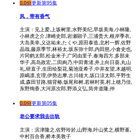
0.0分
更新第95集
风，带有香气
主演：见上爱,上坂树里,水野美纪,早坂美海,小林隆,
小林虎之介,津崎史郎,岩瀬顕子,三浦贵大,根岸季衣,
大岛美幸,义达祐未,たくや,原田泰造,北村一辉,佐野
晶哉,藤原季节,林裕太,坂东弥十郎,内田慈,小倉史也,
片冈鹤太郎,松金米子,广冈由里子,春海四方,多部未
华子,高岛政宏,二田絢乃,中田青渚,井上向日葵,丸山
礼,研直子,生田绘梨花,菊池亚希子,中井友望,木越明,
原嶋凛,玄理,伊势志摩,古川雄大,坂口涼太郎,平野生
成,森田甘路,猫背椿,饭尾和树,若林时英,村上穂乃佳,
东野绚香,大河原次郎,野添义弘,筒井道隆,仲
0.0分
更新第05集
老公要求我去出轨
主演：滨津隆之,佐野玲於,山野海,叶山奖之,横野堇,
中村百合香,桥本美敦子