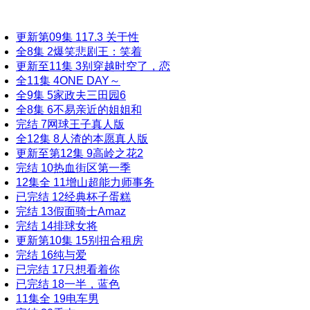
更新第09集
1
17.3 关于性
全8集
2
爆笑悲剧王：笑着
更新至11集
3
别穿越时空了，恋
全11集
4
ONE DAY～
全9集
5
家政夫三田园6
全8集
6
不易亲近的姐姐和
完结
7
网球王子真人版
全12集
8
人渣的本愿真人版
更新至第12集
9
高岭之花2
完结
10
热血街区第一季
12集全
11
增山超能力师事务
已完结
12
经典杯子蛋糕
完结
13
假面骑士Amaz
完结
14
排球女将
更新第10集
15
别扭合租房
完结
16
纯与爱
已完结
17
只想看着你
已完结
18
一半，蓝色
11集全
19
电车男