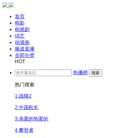
首页
电影
电视剧
综艺
动漫画
频道直播
全部分类
HOT
热播榜
搜索
热门搜索
1
战狼2
2
中国机长
3
亲爱的热爱的
4
攀登者