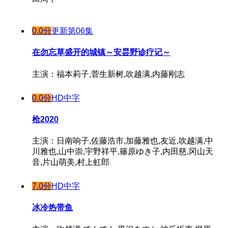
0.0分
更新第06集
在勿忘草盛开的城镇～安昙野诊疗记～
主演：福本莉子,菅生新树,吹越满,内藤刚志
0.0分
HD中字
枪2020
主演：日南响子,佐藤浩市,加藤雅也,友近,吹越满,中
川雅也,山中崇,宇野祥平,篠原ゆき子,内田慈,冈山天
音,片山萌美,村上虹郎
7.0分
HD中字
冰冷热带鱼