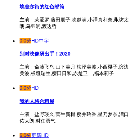
埃舍尔街的红色邮筒
主演：茉爱罗,藤田朋子,吹越满,小澤真利奈,诹访太
朗,鸟羽润,渡边哲
0.0分
HD中字
别对映像研出手！2020
主演：斋藤飞鸟,山下美月,梅泽美波,小西樱子,滨边
美波,板垣瑞生,樱田日和,赤楚卫二,福本莉子
0.0分
HD
我的人格合租屋
主演：盐野瑛久,菅生新树,樱井玲香,星乃梦奈,溜口
佑太朗,时任勇气
6.0分
更新HD