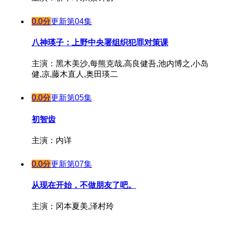
0.0分
更新第04集
八神瑛子：上野中央署组织犯罪对策课
主演：黑木美沙,每熊克哉,高良健吾,池内博之,小岛
健,凉,藤木直人,奥田瑛二
0.0分
更新第05集
初智齿
主演：内详
0.0分
更新第07集
从现在开始，不做朋友了吧。
主演：冈本夏美,泽村玲