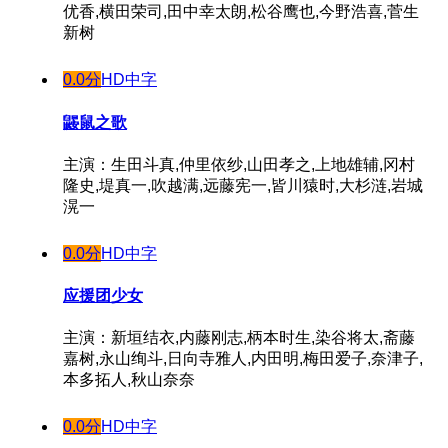
优香,横田荣司,田中幸太朗,松谷鹰也,今野浩喜,菅生
新树
0.0分
HD中字
鼹鼠之歌
主演：生田斗真,仲里依纱,山田孝之,上地雄辅,冈村
隆史,堤真一,吹越满,远藤宪一,皆川猿时,大杉涟,岩城
滉一
0.0分
HD中字
应援团少女
主演：新垣结衣,内藤刚志,柄本时生,染谷将太,斋藤
嘉树,永山绚斗,日向寺雅人,内田明,梅田爱子,奈津子,
本多拓人,秋山奈奈
0.0分
HD中字