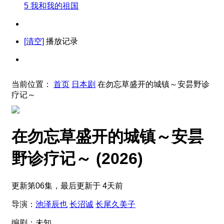
5
我和我的祖国
[清空]
播放记录
当前位置：
首页
日本剧
在勿忘草盛开的城镇～安昙野诊
疗记～
在勿忘草盛开的城镇～安昙
野诊疗记～
(2026)
更新第06集，最后更新于 4天前
导演：
池泽辰也
长沼诚
长尾久美子
编剧：
未知