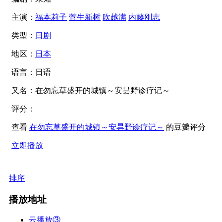
主演：
福本莉子
菅生新树
吹越满
内藤刚志
类型：
日剧
地区：
日本
语言：
日语
又名：
在勿忘草盛开的城镇～安昙野诊疗记～
评分：
查看
在勿忘草盛开的城镇～安昙野诊疗记～
的豆瓣评分
立即播放
排序
播放地址
云播放③