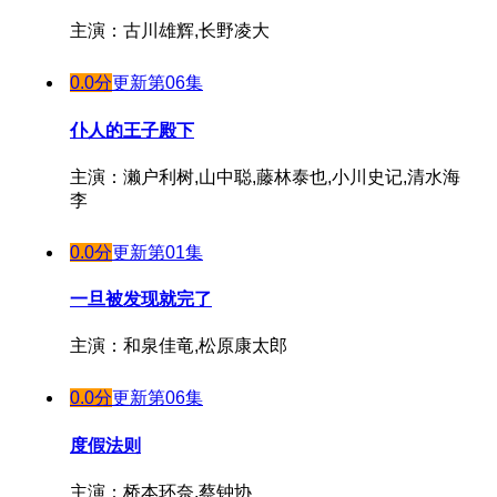
主演：古川雄辉,长野凌大
0.0分
更新第06集
仆人的王子殿下
主演：濑户利树,山中聪,藤林泰也,小川史记,清水海
李
0.0分
更新第01集
一旦被发现就完了
主演：和泉佳竜,松原康太郎
0.0分
更新第06集
度假法则
主演：桥本环奈,蔡钟协