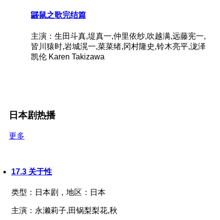
鼹鼠之歌完结篇
主演：生田斗真,堤真一,仲里依纱,吹越满,远藤宪一,
皆川猿时,岩城滉一,菜菜绪,冈村隆史,铃木亮平,泷泽
凯伦 Karen Takizawa
日本剧热播
更多
17.3 关于性
类型：
日本剧，
地区：
日本
主演：
永濑莉子,田锅梨梨花,秋