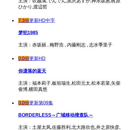
主演：吹越满,でんでん,黒沢あすか,神乐坂惠,梶原
ひかり,渡辺哲
7.3分
更新HD中字
梦犯1985
主演：赤坂丽 , 梅野浩 , 内藤刚志 , 志水季里子
0.0分
更新HD
你遗落的蓝天
主演：福本莉子,板垣瑞生,松田元太,松本若菜,矢柴
俊博,横田真悠
0.0分
更新第09集
BORDERLESS～广域移动搜查队～
主演：土屋太凤,佐藤胜利,北大路欣也,井之原快彦,