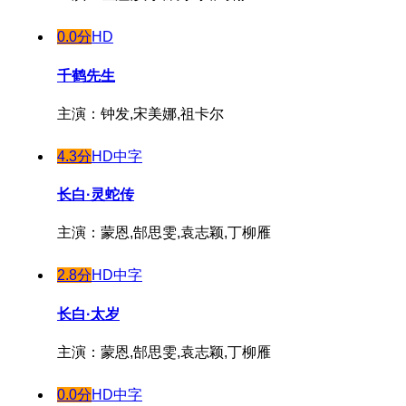
0.0分
HD
千鹤先生
主演：钟发,宋美娜,祖卡尔
4.3分
HD中字
长白·灵蛇传
主演：蒙恩,郜思雯,袁志颖,丁柳雁
2.8分
HD中字
长白·太岁
主演：蒙恩,郜思雯,袁志颖,丁柳雁
0.0分
HD中字