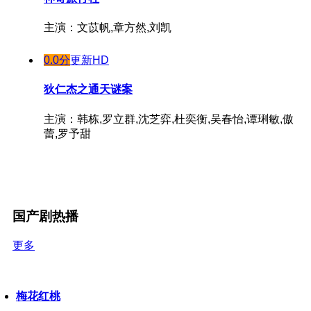
主演：文苡帆,章方然,刘凯
0.0分
更新HD
狄仁杰之通天谜案
主演：韩栋,罗立群,沈芝弈,杜奕衡,吴春怡,谭琍敏,傲
蕾,罗予甜
国产剧热播
更多
梅花红桃