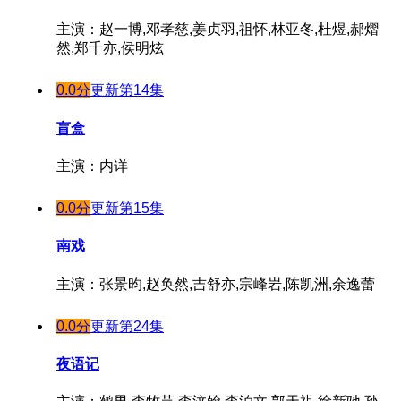
主演：赵一博,邓孝慈,姜贞羽,祖怀,林亚冬,杜煜,郝熠
然,郑千亦,侯明炫
0.0分
更新第14集
盲盒
主演：内详
0.0分
更新第15集
南戏
主演：张景昀,赵奂然,吉舒亦,宗峰岩,陈凯洲,余逸蕾
0.0分
更新第24集
夜语记