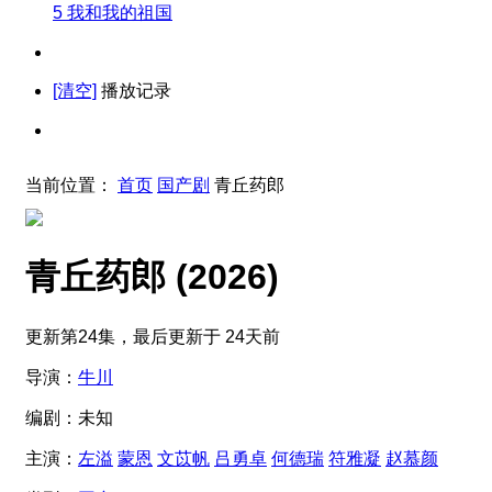
5
我和我的祖国
[清空]
播放记录
当前位置：
首页
国产剧
青丘药郎
青丘药郎
(2026)
更新第24集，最后更新于 24天前
导演：
牛川
编剧：
未知
主演：
左溢
蒙恩
文苡帆
吕勇卓
何德瑞
符雅凝
赵慕颜