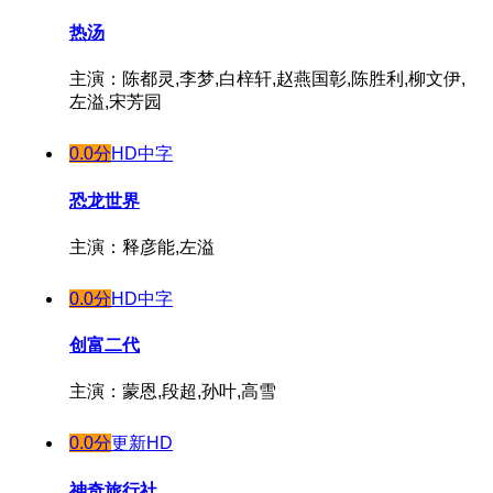
热汤
主演：陈都灵,李梦,白梓轩,赵燕国彰,陈胜利,柳文伊,
左溢,宋芳园
0.0分
HD中字
恐龙世界
主演：释彦能,左溢
0.0分
HD中字
创富二代
主演：蒙恩,段超,孙叶,高雪
0.0分
更新HD
神奇旅行社