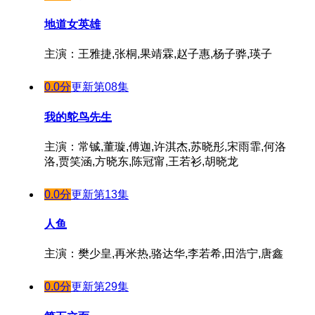
第17集
地道女英雄
第18集
主演：王雅捷,张桐,果靖霖,赵子惠,杨子骅,瑛子
第19集
第20集
0.0分
更新第08集
第21集
我的鸵鸟先生
第22集
第23集
主演：常铖,董璇,傅迦,许淇杰,苏晓彤,宋雨霏,何洛
洛,贾笑涵,方晓东,陈冠甯,王若衫,胡晓龙
第24集
0.0分
更新第13集
人鱼
主演：樊少皇,再米热,骆达华,李若希,田浩宁,唐鑫
0.0分
更新第29集