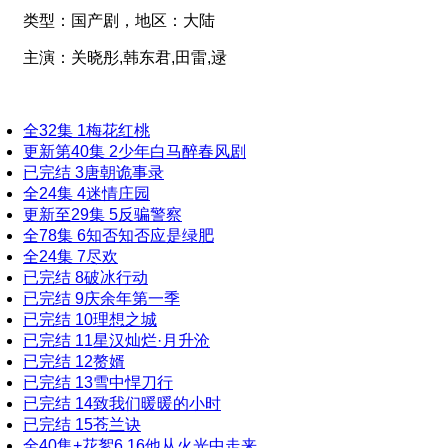
类型：
国产剧，
地区：
大陆
主演：
关晓彤,韩东君,田雷,逯
全32集
1
梅花红桃
更新第40集
2
少年白马醉春风剧
已完结
3
唐朝诡事录
全24集
4
迷情庄园
更新至29集
5
反骗警察
全78集
6
知否知否应是绿肥
全24集
7
尽欢
已完结
8
破冰行动
已完结
9
庆余年第一季
已完结
10
理想之城
已完结
11
星汉灿烂·月升沧
已完结
12
赘婿
已完结
13
雪中悍刀行
已完结
14
致我们暖暖的小时
已完结
15
苍兰诀
全40集+花絮6
16
他从火光中走来