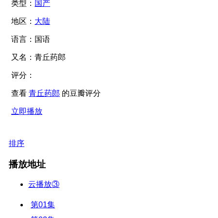
类型：
国产
地区：
大陆
语言：
国语
又名：
青丘药郎
评分：
查看
青丘药郎
的豆瓣评分
立即播放
排序
播放地址
云播放③
第01集