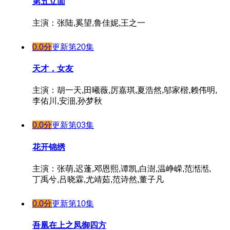
第五立面
主演：张陆,奚望,鲁佳妮,王之一
0.0分
更新第20集
天才，女友
主演：胡一天,田曦薇,厉嘉琪,夏浩然,邬家楷,赖伟明,
李佑川,安沺,孙梦秋
0.0分
更新第03集
花开锦绣
主演：张萌,迟蓬,邓恩熙,谭凯,白澍,温峥嵘,范湉湉,
丁禹兮,吕晓霖,尤靖茹,范诗然,董子凡
0.0分
更新第10集
吾凰在上之凤御四方