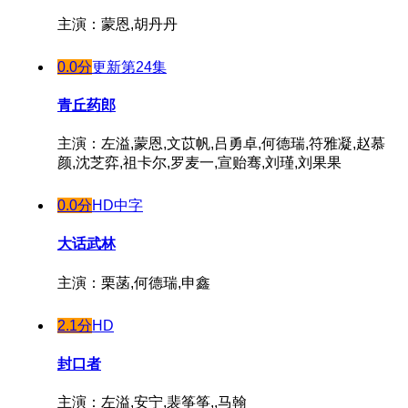
主演：蒙恩,胡丹丹
0.0分
更新第24集
青丘药郎
主演：左溢,蒙恩,文苡帆,吕勇卓,何德瑞,符雅凝,赵慕
颜,沈芝弈,祖卡尔,罗麦一,宣贻骞,刘瑾,刘果果
0.0分
HD中字
大话武林
主演：栗菡,何德瑞,申鑫
2.1分
HD
封口者
主演：左溢,安宁,裴筝筝,,马翰