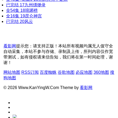
已完结
17
九州缥缈录
全54集
18
琅琊榜
全16集
19
昆仑神宫
已完结
20
风云
看影网
提示您：请支持正版！本站所有视频均属无人值守全
自动采集，本站不参与存储、录制及上传，所列内容仅作宽
带测试，如有侵权请来信告知，我们将在第一时间处理，谢
谢！
网站地图
RSS订阅
百度蜘蛛
谷歌地图
必应地图
360地图
搜
狗地图
© 2026 Www.KanYingW.Com Theme by
看影网