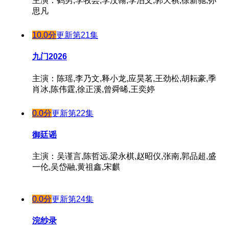
主演：鹤男,李牧芸,李汶翰,李泊文,郭天祺,徐新驰,孙
思凡
10.0分
更新第21集
九门2026
主演：陈瑶,李乃文,释小龙,应昊茗,王劲松,胡耘豪,季
肖冰,陈伟霆,徐正溪,曾舜晞,王奕婷
0.0分
更新第22集
御廷谣
主演：吴谨言,陈哲远,梁永棋,赵昭仪,张南,郭品超,盛
一伦,吴岱融,黄祖鑫,宋麒
0.0分
更新第24集
浣纱录