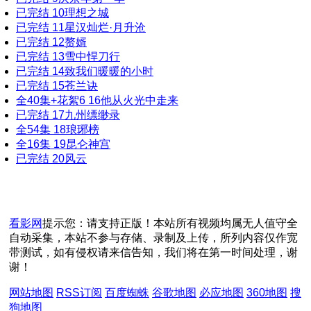
已完结
10
理想之城
已完结
11
星汉灿烂·月升沧
已完结
12
赘婿
已完结
13
雪中悍刀行
已完结
14
致我们暖暖的小时
已完结
15
苍兰诀
全40集+花絮6
16
他从火光中走来
已完结
17
九州缥缈录
全54集
18
琅琊榜
全16集
19
昆仑神宫
已完结
20
风云
看影网
提示您：请支持正版！本站所有视频均属无人值守全
自动采集，本站不参与存储、录制及上传，所列内容仅作宽
带测试，如有侵权请来信告知，我们将在第一时间处理，谢
谢！
网站地图
RSS订阅
百度蜘蛛
谷歌地图
必应地图
360地图
搜
狗地图