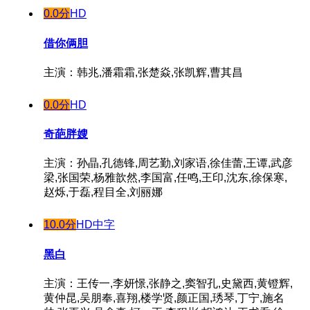
0.0分
HD
借你俩胆
主演：韩兆,潘霜霜,张楚焱,张凯辉,曹其昌
0.0分
HD
奇葩胖嫂
主演：孙晶,孔德锋,周艺勤,刘家语,徐佳蕾,王谭,武彦
梁,张国荣,杨雅歆然,李国富,任鸣,王印,沈东,徐保寒,
赵烁,于磊,程目全,刘丽娜
10.0分
HD中字
黑白
主演：王传一,李妍憬,张静之,窦智孔,史黛西,黄镫辉,
黄仲昆,吴朋奉,喜翔,楼学贤,颜正国,琇琴,丁宁,施名