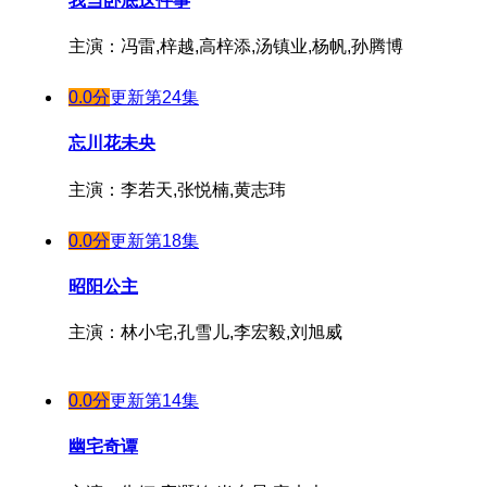
我当卧底这件事
主演：冯雷,梓越,高梓添,汤镇业,杨帆,孙腾博
0.0分
更新第24集
忘川花未央
主演：李若天,张悦楠,黄志玮
0.0分
更新第18集
昭阳公主
主演：林小宅,孔雪儿,李宏毅,刘旭威
0.0分
更新第14集
幽宅奇谭