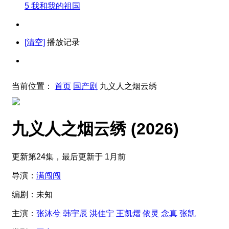
5
我和我的祖国
[清空]
播放记录
当前位置：
首页
国产剧
九义人之烟云绣
九义人之烟云绣
(2026)
更新第24集，最后更新于 1月前
导演：
满闯闯
编剧：
未知
主演：
张沐兮
韩宇辰
洪佳宁
王凯熠
依灵
念真
张凯