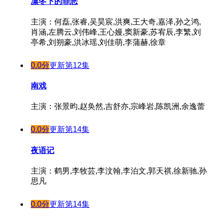
凛冬下的罪恶
主演：何磊,张睿,吴昊宸,洪爽,王大奇,嘉泽,孙之鸿,
肖涵,左腾云,刘伟峰,王心嫚,窦新豪,苏宥辰,李繁,刘
亭希,刘朔豪,洪冰瑶,刘佳萌,李蒲赫,徐章
0.0分
更新第12集
南戏
主演：张景昀,赵奂然,吉舒亦,宗峰岩,陈凯洲,余逸蕾
0.0分
更新第14集
夜语记
主演：鹤男,李牧芸,李汶翰,李泊文,郭天祺,徐新驰,孙
思凡
0.0分
更新第14集