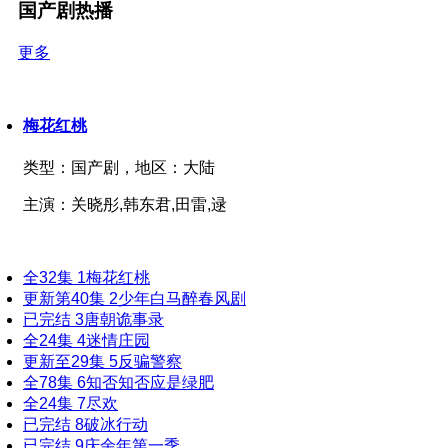
国产剧热播
更多
梅花红桃
类型：
国产剧，
地区：
大陆
主演：
关晓彤,韩东君,田雷,逯
全32集
1
梅花红桃
更新第40集
2
少年白马醉春风剧
已完结
3
唐朝诡事录
全24集
4
迷情庄园
更新至29集
5
反骗警察
全78集
6
知否知否应是绿肥
全24集
7
尽欢
已完结
8
破冰行动
已完结
9
庆余年第一季