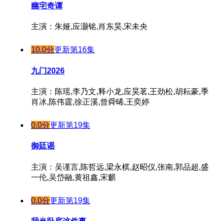
幽宅奇谭
主演：朱娅,应灏铭,肖东昊,宋未央
10.0分
更新第16集
九门2026
主演：陈瑶,李乃文,释小龙,应昊茗,王劲松,胡耘豪,季
肖冰,陈伟霆,徐正溪,曾舜晞,王奕婷
0.0分
更新第19集
御廷谣
主演：吴谨言,陈哲远,梁永棋,赵昭仪,张南,郭品超,盛
一伦,吴岱融,黄祖鑫,宋麒
0.0分
更新第19集