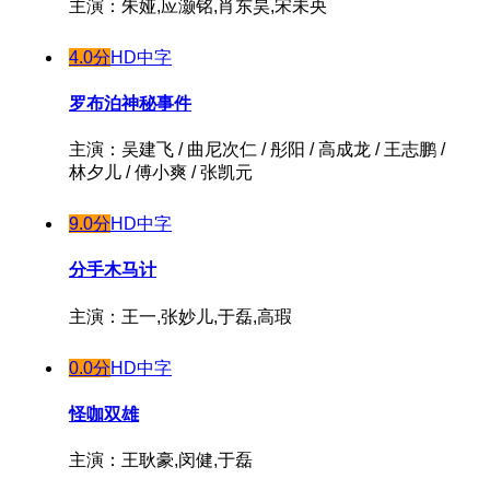
主演：朱娅,应灏铭,肖东昊,宋未央
4.0分
HD中字
罗布泊神秘事件
主演：吴建飞 / 曲尼次仁 / 彤阳 / 高成龙 / 王志鹏 /
林夕儿 / 傅小爽 / 张凯元
9.0分
HD中字
分手木马计
主演：王一,张妙儿,于磊,高瑕
0.0分
HD中字
怪咖双雄
主演：王耿豪,闵健,于磊