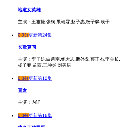
第17集
地道女英雄
第18集
主演：王雅捷,张桐,果靖霖,赵子惠,杨子骅,瑛子
第19集
第20集
0.0分
更新第24集
第21集
长歌莫问
第22集
第23集
主演：李子雄,白凯南,鲍大志,斯外戈,蔡正杰,李会长,
杨子菲,孟西,王坤炎,刘美辰
第24集
0.0分
更新第10集
盲盒
主演：内详
0.0分
更新第16集