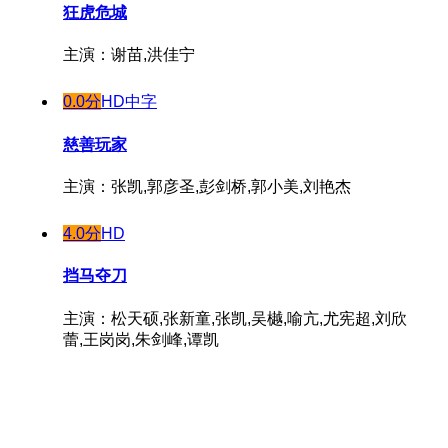
狂虎危城
主演：谢苗,洪佳宁
0.0分
HD中字
慈善玩家
主演：张凯,郭彦圣,彭剑桥,郭小美,刘艳杰
4.0分
HD
挡马夺刀
主演：松天硕,张新童,张凯,吴樾,喻亢,尤宪超,刘欣
蕾,王岗岗,朱剑峰,谭凯