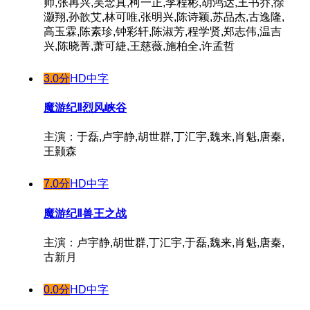
帅,张再兴,吴念真,柯一正,李程彬,胡鸿达,王书乔,徐
灏翔,孙歆艾,林可唯,张明兴,陈诗颖,苏品杰,古逸隆,
高玉霖,陈素珍,钟彩轩,陈淑芳,程学贤,郑志伟,温吉
兴,陈晓菁,萧可緁,王慈薇,施柏全,许孟哲
3.0分
HD中字
魔游纪Ⅱ烈风峡谷
主演：于磊,卢宇静,胡世群,丁汇宇,魏来,肖魁,唐秦,
王颢森
7.0分
HD中字
魔游纪Ⅱ兽王之战
主演：卢宇静,胡世群,丁汇宇,于磊,魏来,肖魁,唐秦,
古新月
0.0分
HD中字