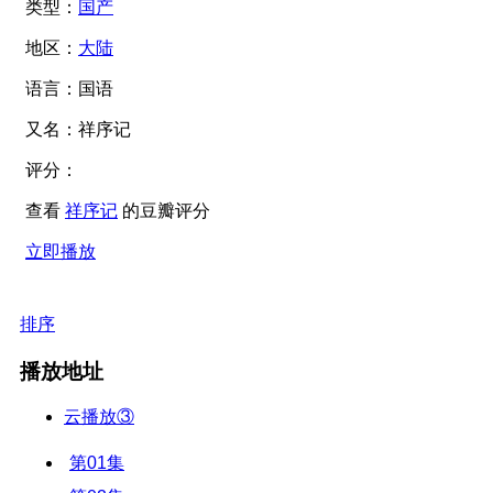
类型：
国产
地区：
大陆
语言：
国语
又名：
祥序记
评分：
查看
祥序记
的豆瓣评分
立即播放
排序
播放地址
云播放③
第01集