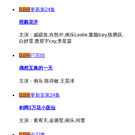
0.0分
更新第24集
照殿花开
主演：戚砚笛,肖凯中,俐乐Leslie,董颜Icey,陈腾跃,
白妤霏,曹星宇cxy,李星霖
0.0分
已完结
偶然互换的一天
主演：俐乐 陈诗敏 王昊泽
0.0分
更新至第24集
剑网3万花小医仙
主演：黄宥天,金璐莹,俐乐,何蕾
0.0分
全22集