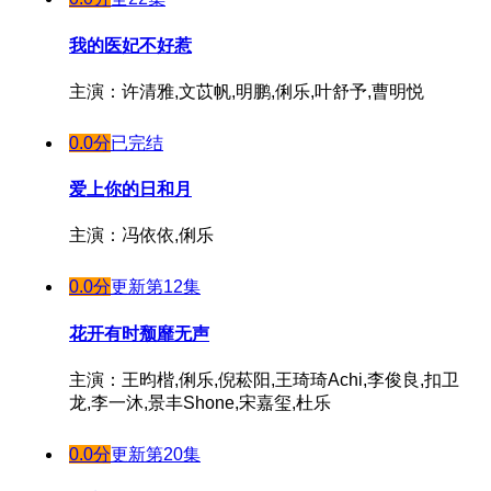
我的医妃不好惹
主演：许清雅,文苡帆,明鹏,俐乐,叶舒予,曹明悦
0.0分
已完结
爱上你的日和月
主演：冯依依,俐乐
0.0分
更新第12集
花开有时颓靡无声
主演：王昀楷,俐乐,倪菘阳,王琦琦Achi,李俊良,扣卫
龙,李一沐,景丰Shone,宋嘉玺,杜乐
0.0分
更新第20集