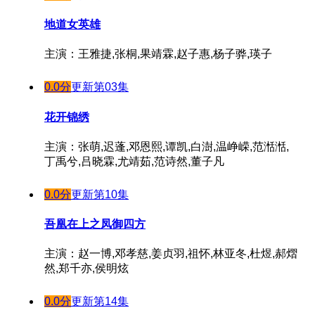
第17集
地道女英雄
第18集
主演：王雅捷,张桐,果靖霖,赵子惠,杨子骅,瑛子
第19集
第20集
0.0分
更新第03集
花开锦绣
主演：张萌,迟蓬,邓恩熙,谭凯,白澍,温峥嵘,范湉湉,
丁禹兮,吕晓霖,尤靖茹,范诗然,董子凡
0.0分
更新第10集
吾凰在上之凤御四方
主演：赵一博,邓孝慈,姜贞羽,祖怀,林亚冬,杜煜,郝熠
然,郑千亦,侯明炫
0.0分
更新第14集