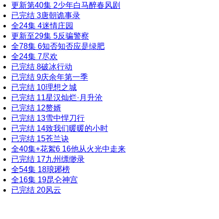
更新第40集
2
少年白马醉春风剧
已完结
3
唐朝诡事录
全24集
4
迷情庄园
更新至29集
5
反骗警察
全78集
6
知否知否应是绿肥
全24集
7
尽欢
已完结
8
破冰行动
已完结
9
庆余年第一季
已完结
10
理想之城
已完结
11
星汉灿烂·月升沧
已完结
12
赘婿
已完结
13
雪中悍刀行
已完结
14
致我们暖暖的小时
已完结
15
苍兰诀
全40集+花絮6
16
他从火光中走来
已完结
17
九州缥缈录
全54集
18
琅琊榜
全16集
19
昆仑神宫
已完结
20
风云