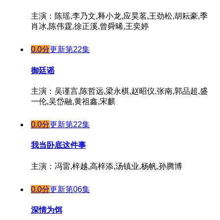
主演：陈瑶,李乃文,释小龙,应昊茗,王劲松,胡耘豪,季
肖冰,陈伟霆,徐正溪,曾舜晞,王奕婷
0.0分
更新第22集
御廷谣
主演：吴谨言,陈哲远,梁永棋,赵昭仪,张南,郭品超,盛
一伦,吴岱融,黄祖鑫,宋麒
0.0分
更新第22集
我当卧底这件事
主演：冯雷,梓越,高梓添,汤镇业,杨帆,孙腾博
0.0分
更新第06集
深情为饵