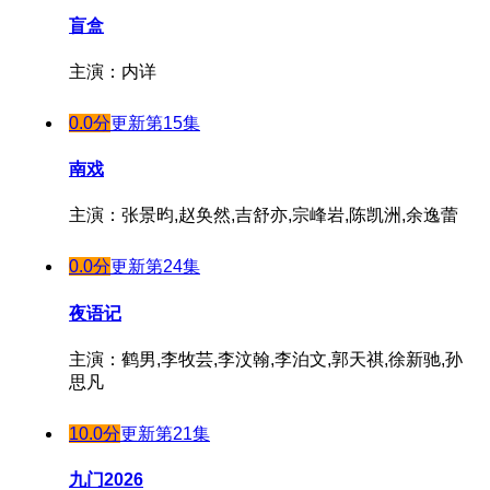
盲盒
主演：内详
0.0分
更新第15集
南戏
主演：张景昀,赵奂然,吉舒亦,宗峰岩,陈凯洲,余逸蕾
0.0分
更新第24集
夜语记
主演：鹤男,李牧芸,李汶翰,李泊文,郭天祺,徐新驰,孙
思凡
10.0分
更新第21集
九门2026