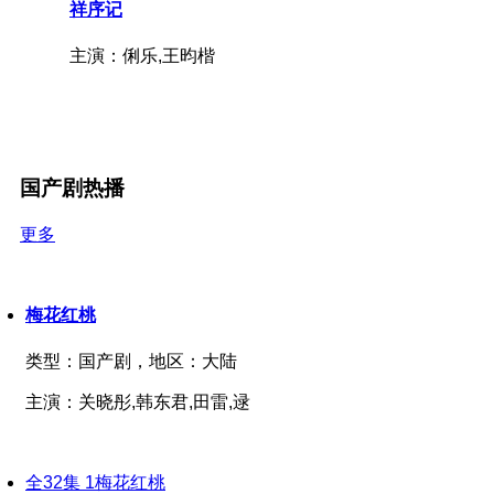
祥序记
主演：俐乐,王昀楷
国产剧热播
更多
梅花红桃
类型：
国产剧，
地区：
大陆
主演：
关晓彤,韩东君,田雷,逯
全32集
1
梅花红桃