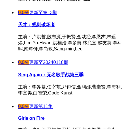
0.0分
更新至第13期
天才：规则破坏者
主演：卢洪哲,殷志源,于振贤,金栽经,李恩杰,林遥
焕,Lim,Yo-Hwan,洪榛浩,李多慧,林允宣,赵友英,李斗
熙,南辉钟,李尚敏,Sang-min,Lee
0.0分
更新至20240118期
Sing Again：无名歌手战第三季
主演：李昇基,任宰范,尹钟信,金利娜,曹圭贤,李海利,
李宣美,白智荣,Code Kunst
0.0分
更新第11集
Girls on Fire