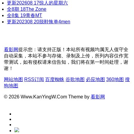
更新202608
17
惊人的星期六
全8期
18
The Zone
全8集
19
青春MT
更新202308
20
脱鞋恢单4men
看影网
提示您：请支持正版！本站所有视频均属无人值守全
自动采集，本站不参与存储、录制及上传，所列内容仅作宽
带测试，如有侵权请来信告知，我们将在第一时间处理，谢
谢！
网站地图
RSS订阅
百度蜘蛛
谷歌地图
必应地图
360地图
搜
狗地图
© 2026 Www.KanYingW.Com Theme by
看影网