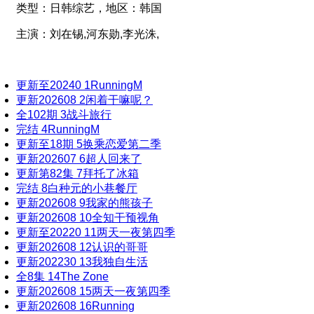
类型：
日韩综艺，
地区：
韩国
主演：
刘在锡,河东勋,李光洙,
更新至20240
1
RunningM
更新202608
2
闲着干嘛呢？
全102期
3
战斗旅行
完结
4
RunningM
更新至18期
5
换乘恋爱第二季
更新202607
6
超人回来了
更新第82集
7
拜托了冰箱
完结
8
白种元的小巷餐厅
更新202608
9
我家的熊孩子
更新202608
10
全知干预视角
更新至20220
11
两天一夜第四季
更新202608
12
认识的哥哥
更新202230
13
我独自生活
全8集
14
The Zone
更新202608
15
两天一夜第四季
更新202608
16
Running