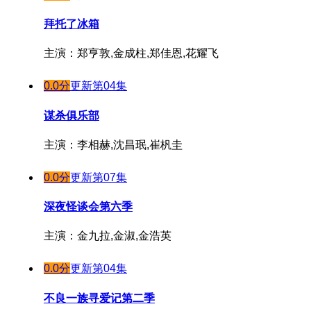
拜托了冰箱
主演：郑亨敦,金成柱,郑佳恩,花耀飞
0.0分
更新第04集
谋杀俱乐部
主演：李相赫,沈昌珉,崔杋圭
0.0分
更新第07集
深夜怪谈会第六季
主演：金九拉,金淑,金浩英
0.0分
更新第04集
不良一族寻爱记第二季