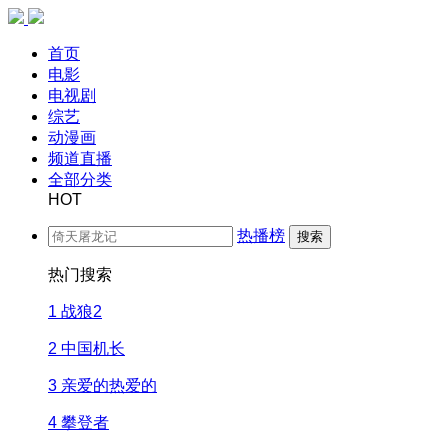
首页
电影
电视剧
综艺
动漫画
频道直播
全部分类
HOT
热播榜
搜索
热门搜索
1
战狼2
2
中国机长
3
亲爱的热爱的
4
攀登者