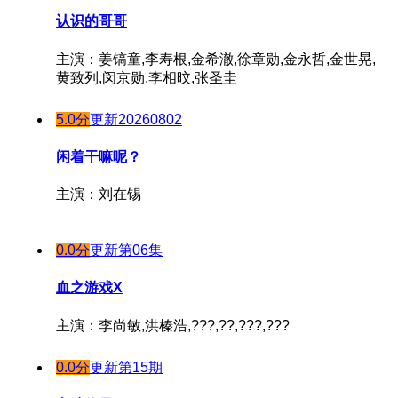
认识的哥哥
主演：姜镐童,李寿根,金希澈,徐章勋,金永哲,金世晃,
黄致列,闵京勋,李相旼,张圣圭
5.0分
更新20260802
闲着干嘛呢？
主演：刘在锡
0.0分
更新第06集
血之游戏X
主演：李尚敏,洪榛浩,???,??,???,???
0.0分
更新第15期