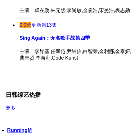
主演：卓在勋,林元熙,李尚敏,金俊浩,宋旻浩,表志勋
0.0分
更新第13集
Sing Again：无名歌手战第四季
主演：李昇基,任宰范,尹钟信,白智荣,金利娜,金泰妍,
曹圭贤,李海利,Code Kunst
日韩综艺热播
更多
RunningM