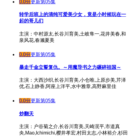
0.0分
更新第05集
转学后班上的清纯可爱美少女，竟是小时候玩在一
起的哥儿们
主演：中村源太,长谷川育美,土岐隼一,花井美春,和
泉风花,春濑夏美
0.0分
更新第05集
暴走千金立誓复仇。～用魔导书之力碾碎祖国～
主演：大西沙织,长谷川育美,小仓唯,上原步美,芹泽
优,石上静香,阿座上洋平,水中雅章,高野麻里佳
0.0分
更新第05集
炒翻天
主演：户谷菊之介,长谷川育美,天崎滉平,市道真
央,Mao,Ichimichi,樱井孝宏,村田太志,小林裕介,杉田