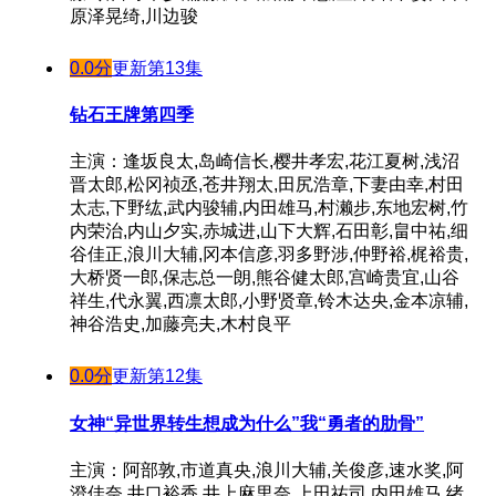
原泽晃绮,川边骏
0.0分
更新第13集
钻石王牌第四季
主演：逢坂良太,岛崎信长,樱井孝宏,花江夏树,浅沼
晋太郎,松冈祯丞,苍井翔太,田尻浩章,下妻由幸,村田
太志,下野纮,武内骏辅,内田雄马,村濑步,东地宏树,竹
内荣治,内山夕实,赤城进,山下大辉,石田彰,畠中祐,细
谷佳正,浪川大辅,冈本信彦,羽多野涉,仲野裕,梶裕贵,
大桥贤一郎,保志总一朗,熊谷健太郎,宫崎贵宜,山谷
祥生,代永翼,西凛太郎,小野贤章,铃木达央,金本凉辅,
神谷浩史,加藤亮夫,木村良平
0.0分
更新第12集
女神“异世界转生想成为什么”我“勇者的肋骨”
主演：阿部敦,市道真央,浪川大辅,关俊彦,速水奖,阿
澄佳奈,井口裕香,井上麻里奈,上田祐司,内田雄马,绪