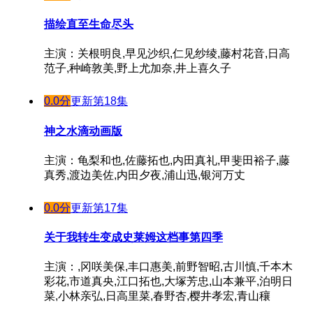
描绘直至生命尽头
主演：关根明良,早见沙织,仁见纱绫,藤村花音,日高
范子,种崎敦美,野上尤加奈,井上喜久子
0.0分
更新第18集
神之水滴动画版
主演：龟梨和也,佐藤拓也,内田真礼,甲斐田裕子,藤
真秀,渡边美佐,内田夕夜,浦山迅,银河万丈
0.0分
更新第17集
关于我转生变成史莱姆这档事第四季
主演：,冈咲美保,丰口惠美,前野智昭,古川慎,千本木
彩花,市道真央,江口拓也,大塚芳忠,山本兼平,泊明日
菜,小林亲弘,日高里菜,春野杏,樱井孝宏,青山穰