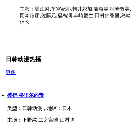
主演：堀江瞬,羊宫妃那,朝井彩加,潘惠美,种崎敦美,
冈本信彦,佐藤元,福岛润,丰崎爱生,田村由香里,岛崎
信长
日韩动漫热播
更多
彼得·格里尔的贤
类型：
日韩动漫，
地区：
日本
主演：
下野纮,二之宫唯,山村响