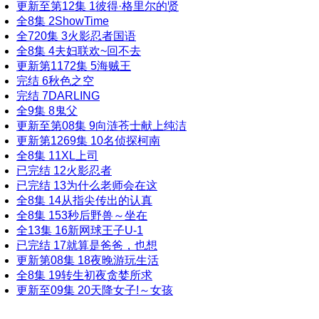
更新至第12集
1
彼得·格里尔的贤
全8集
2
ShowTime
全720集
3
火影忍者国语
全8集
4
夫妇联欢~回不去
更新第1172集
5
海贼王
完结
6
秋色之空
完结
7
DARLING
全9集
8
鬼父
更新至第08集
9
向涟苍士献上纯洁
更新第1269集
10
名侦探柯南
全8集
11
XL上司
已完结
12
火影忍者
已完结
13
为什么老师会在这
全8集
14
从指尖传出的认真
全8集
15
3秒后野兽～坐在
全13集
16
新网球王子U-1
已完结
17
就算是爸爸，也想
更新第08集
18
夜晚游玩生活
全8集
19
转生初夜贪婪所求
更新至09集
20
天降女子!～女孩