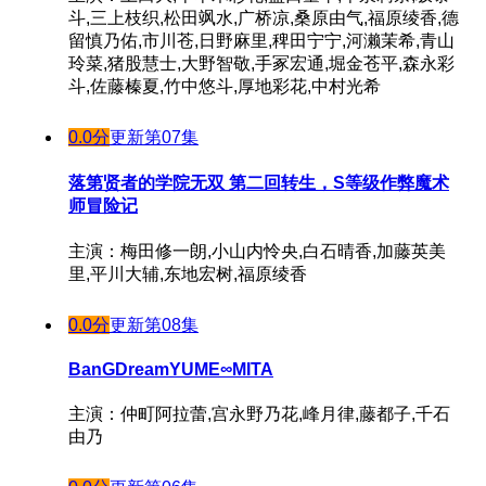
斗,三上枝织,松田飒水,广桥凉,桑原由气,福原绫香,德
留慎乃佑,市川苍,日野麻里,稗田宁宁,河濑茉希,青山
玲菜,猪股慧士,大野智敬,手冢宏通,堀金苍平,森永彩
斗,佐藤榛夏,竹中悠斗,厚地彩花,中村光希
0.0分
更新第07集
落第贤者的学院无双 第二回转生，S等级作弊魔术
师冒险记
主演：梅田修一朗,小山内怜央,白石晴香,加藤英美
里,平川大辅,东地宏树,福原绫香
0.0分
更新第08集
BanGDreamYUME∞MITA
主演：仲町阿拉蕾,宫永野乃花,峰月律,藤都子,千石
由乃