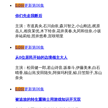
0.0分
更新第06集
你们先走我断后
主演：市道真央,石川由依,森川智之,小山刚志,梶原
岳人,相良茉优,木下铃奈,花井美春,丸冈和佳奈,小坂
井祐莉绘,照井悠希,宫咲明里
0.0分
更新第06集
从0位居民开始的边境领主大人
主演：松田健一郎,若山诗音,坂泰斗,伊藤美来,白石
晴香,福山润,安田陆矢,阿保玛利亚,鲸,日笠阳子,东山
奈央
0.0分
更新第06集
被追放的转生重骑士用游戏知识开无双