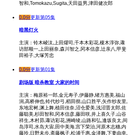
智和,Tomokazu,Sugita,天田益男,津田健次郎
0.0分
更新第05集
暗黑灯火
主演：铃木崚汰,上田燿司,千本木彩花,榎木淳弥,诹
访部顺一,上田丽奈,森川智之,冈本信彦,辻亲八,甲斐
田裕子,大塚芳忠
0.0分
更新第01集
剧场版 暗杀教室 大家的时间
主演：梅原裕一郎,金元寿子,伊藤静,绪方惠美,福山
润,高桥伸也,铃代纱弓,稻田彻,山口胜平,矢作纱友里,
东地宏树,渊上舞,植田佳奈,沼仓爱美,浅沼晋太郎,佐
藤聪美,杉田智和,冈本信彦,藤田咲,井上喜久子,山谷
祥生,木村昴,诹访彩花,洲崎绫,山路和弘,逢坂良太,间
岛淳司,水岛大宙,田中美海,宫下荣治,河原木志穗,内
藤玲,日野未步,斋藤枫子,松浦千惠,金泽舞,下妻由幸,