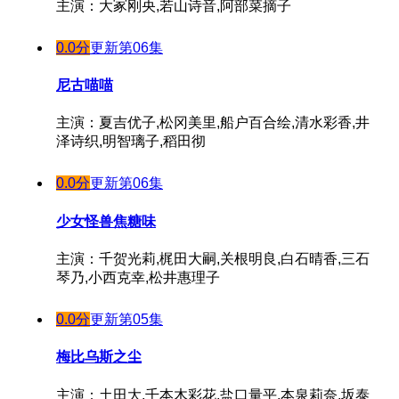
主演：大冢刚央,若山诗音,阿部菜摘子
0.0分
更新第06集
尼古喵喵
主演：夏吉优子,松冈美里,船户百合绘,清水彩香,井
泽诗织,明智璃子,稻田彻
0.0分
更新第06集
少女怪兽焦糖味
主演：千贺光莉,梶田大嗣,关根明良,白石晴香,三石
琴乃,小西克幸,松井惠理子
0.0分
更新第05集
梅比乌斯之尘
主演：土田大,千本木彩花,盐口量平,本泉莉奈,坂泰