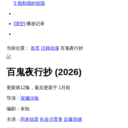
5
我和我的祖国
[清空]
播放记录
当前位置：
首页
日韩动漫
百鬼夜行抄
百鬼夜行抄
(2026)
更新第12集，最后更新于 1月前
导演：
深濑沙哉
编剧：
未知
主演：
冈本信彦
长谷川育美
近藤浩德