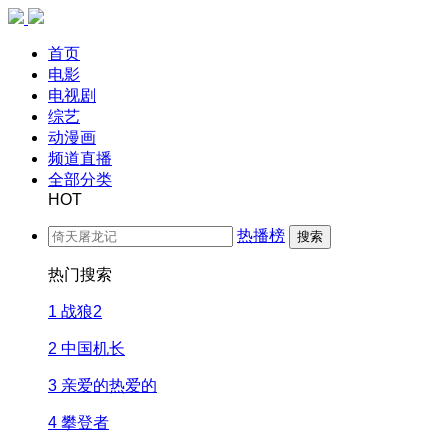
首页
电影
电视剧
综艺
动漫画
频道直播
全部分类
HOT
热播榜
搜索
热门搜索
1
战狼2
2
中国机长
3
亲爱的热爱的
4
攀登者