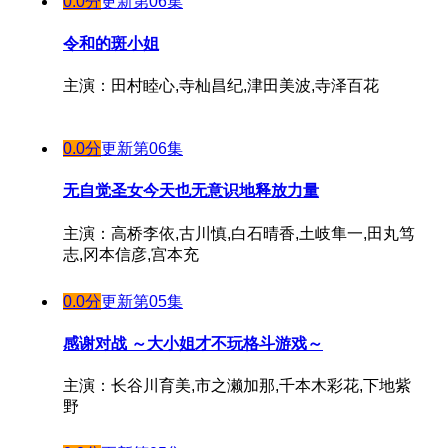
0.0分
更新第06集
令和的斑小姐
主演：田村睦心,寺杣昌纪,津田美波,寺泽百花
0.0分
更新第06集
无自觉圣女今天也无意识地释放力量
主演：高桥李依,古川慎,白石晴香,土岐隼一,田丸笃
志,冈本信彦,宫本充
0.0分
更新第05集
感谢对战 ～大小姐才不玩格斗游戏～
主演：长谷川育美,市之濑加那,千本木彩花,下地紫
野