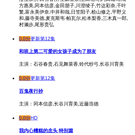
方惠美,冈本信彦,金田朋子,川澄绫子,竹达彩奈,千叶
繁,富永美伊奈,中井和哉,日笠阳子,桧山修之,平野义
和,藤寺美德,麦克斯韦·帕瓦尔,松本梨香,三木真一郎,
村濑步,尾形贵弘
0.0分
更新第12集
和班上第二可爱的女孩子成为了朋友
主演：石谷春贵,石见舞菜香,铃代纱弓,长谷川育美
0.0分
更新第12集
百鬼夜行抄
主演：冈本信彦,长谷川育美,近藤浩德
0.0分
HD
我内心糟糕的念头 特别篇