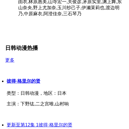
由衣,林原惠美,山寺宏一,关俊彦,茅原实里,渊上舞,东
山奈央,野上尤加奈,玉川纱己子,伊濑茉莉也,渡边明
乃,中原麻衣,阿澄佳奈,三石琴乃
日韩动漫热播
更多
彼得·格里尔的贤
类型：
日韩动漫，
地区：
日本
主演：
下野纮,二之宫唯,山村响
更新至第12集
1
彼得·格里尔的贤