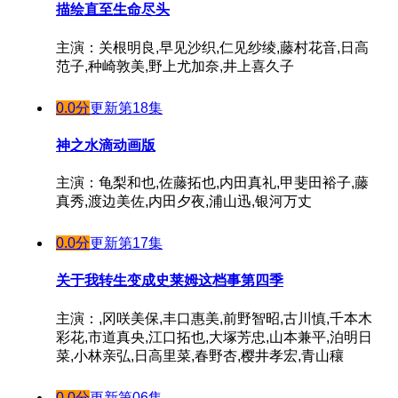
描绘直至生命尽头
主演：关根明良,早见沙织,仁见纱绫,藤村花音,日高
范子,种崎敦美,野上尤加奈,井上喜久子
0.0分
更新第18集
神之水滴动画版
主演：龟梨和也,佐藤拓也,内田真礼,甲斐田裕子,藤
真秀,渡边美佐,内田夕夜,浦山迅,银河万丈
0.0分
更新第17集
关于我转生变成史莱姆这档事第四季
主演：,冈咲美保,丰口惠美,前野智昭,古川慎,千本木
彩花,市道真央,江口拓也,大塚芳忠,山本兼平,泊明日
菜,小林亲弘,日高里菜,春野杏,樱井孝宏,青山穰
0.0分
更新第06集