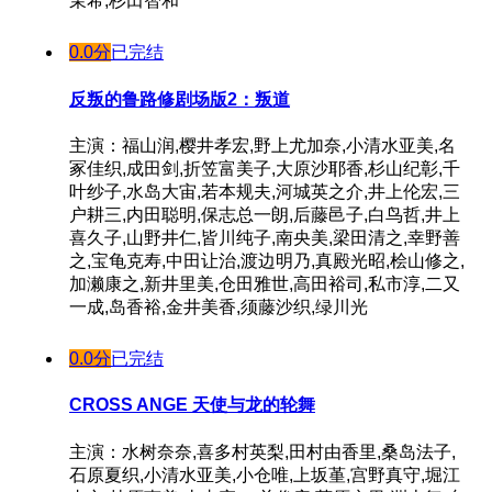
茉希,杉田智和
0.0分
已完结
反叛的鲁路修剧场版2：叛道
主演：福山润,樱井孝宏,野上尤加奈,小清水亚美,名
冢佳织,成田剑,折笠富美子,大原沙耶香,杉山纪彰,千
叶纱子,水岛大宙,若本规夫,河城英之介,井上伦宏,三
户耕三,内田聪明,保志总一朗,后藤邑子,白鸟哲,井上
喜久子,山野井仁,皆川纯子,南央美,梁田清之,幸野善
之,宝龟克寿,中田让治,渡边明乃,真殿光昭,桧山修之,
加濑康之,新井里美,仓田雅世,高田裕司,私市淳,二又
一成,岛香裕,金井美香,须藤沙织,绿川光
0.0分
已完结
CROSS ANGE 天使与龙的轮舞
主演：水树奈奈,喜多村英梨,田村由香里,桑岛法子,
石原夏织,小清水亚美,小仓唯,上坂堇,宫野真守,堀江