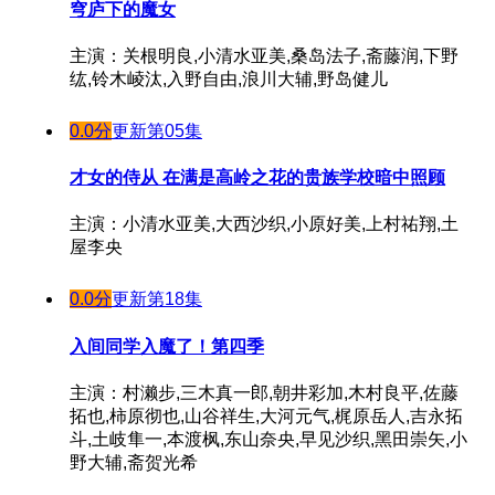
穹庐下的魔女
主演：关根明良,小清水亚美,桑岛法子,斋藤润,下野
纮,铃木崚汰,入野自由,浪川大辅,野岛健儿
0.0分
更新第05集
才女的侍从 在满是高岭之花的贵族学校暗中照顾
主演：小清水亚美,大西沙织,小原好美,上村祐翔,土
屋李央
0.0分
更新第18集
入间同学入魔了！第四季
主演：村濑步,三木真一郎,朝井彩加,木村良平,佐藤
拓也,柿原彻也,山谷祥生,大河元气,梶原岳人,吉永拓
斗,土岐隼一,本渡枫,东山奈央,早见沙织,黑田崇矢,小
野大辅,斋贺光希