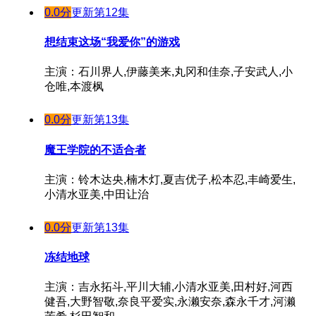
0.0分
更新第12集
想结束这场“我爱你”的游戏
主演：石川界人,伊藤美来,丸冈和佳奈,子安武人,小
仓唯,本渡枫
0.0分
更新第13集
魔王学院的不适合者
主演：铃木达央,楠木灯,夏吉优子,松本忍,丰崎爱生,
小清水亚美,中田让治
0.0分
更新第13集
冻结地球
主演：吉永拓斗,平川大辅,小清水亚美,田村好,河西
健吾,大野智敬,奈良平爱实,永濑安奈,森永千才,河濑