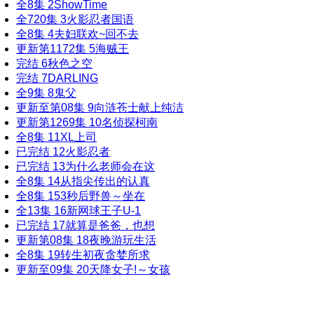
全8集
2
ShowTime
全720集
3
火影忍者国语
全8集
4
夫妇联欢~回不去
更新第1172集
5
海贼王
完结
6
秋色之空
完结
7
DARLING
全9集
8
鬼父
更新至第08集
9
向涟苍士献上纯洁
更新第1269集
10
名侦探柯南
全8集
11
XL上司
已完结
12
火影忍者
已完结
13
为什么老师会在这
全8集
14
从指尖传出的认真
全8集
15
3秒后野兽～坐在
全13集
16
新网球王子U-1
已完结
17
就算是爸爸，也想
更新第08集
18
夜晚游玩生活
全8集
19
转生初夜贪婪所求
更新至09集
20
天降女子!～女孩