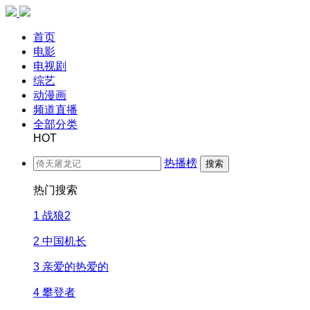
首页
电影
电视剧
综艺
动漫画
频道直播
全部分类
HOT
热播榜
搜索
热门搜索
1
战狼2
2
中国机长
3
亲爱的热爱的
4
攀登者