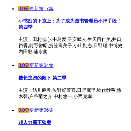
0.0分
更新第17集
小书痴的下克上：为了成为图书管理员不择手段！
第四季
主演：田村睦心,中岛爱,子安武人,生天目仁美,井口
裕香,前野智昭,折笠富美子,小山刚志,日野聪,中博史,
内田彩,速水奖
0.0分
更新第04集
擅长逃跑的殿下 第二季
主演：结川麻希,矢野妃菜喜,日野麻里,铃代纱弓,悠
木碧,户谷菊之介,中村悠一,小西克幸
0.0分
更新第06集
超人力霸王狄奧