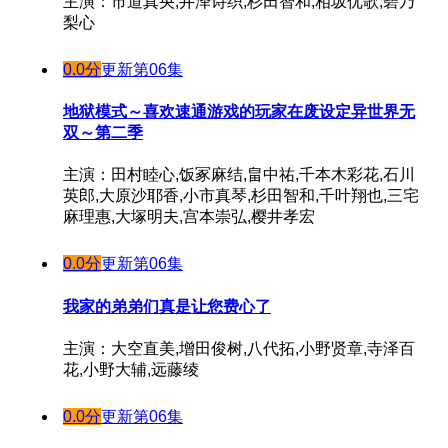
主演：市道真央,井泽诗织,杉田智和,相坂优歌,碧乃
梨心
0.0分
更新第06集
地狱模式～喜欢速通游戏的玩家在废设定异世界无
双～第二季
主演：田村睦心,饭冢麻结,畠中祐,千本木彩花,石川
英郎,大原沙耶香,小市真琴,杉田智和,千叶翔也,三宅
麻理惠,大塚明夫,宫本崇弘,樱井孝宏
0.0分
更新第06集
我家的弟弟们真是让您费心了
主演：大空直美,增田俊树,八代拓,小野贤章,寺泽百
花,小野大辅,远藤绫
0.0分
更新第06集