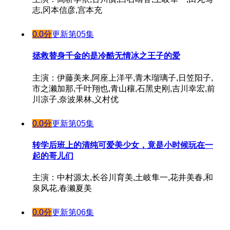
志,冈本信彦,宫本充
0.0分
更新第05集
拯救替身千金的是冷酷无情冰之王子的爱
主演：伊藤美来,阿座上洋平,青木瑠璃子,日笠阳子,
市之濑加那,千叶翔也,青山穰,石黑史刚,吉川幸宏,前
川凉子,奈波果林,义村优
0.0分
更新第05集
转学后班上的清纯可爱美少女，竟是小时候玩在一
起的哥儿们
主演：中村源太,长谷川育美,土岐隼一,花井美春,和
泉风花,春濑夏美
0.0分
更新第06集