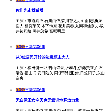
你们先走我断后
主演：市道真央,石川由依,森川智之,小山刚志,梶原
岳人,相良茉优,木下铃奈,花井美春,丸冈和佳奈,小坂
井祐莉绘,照井悠希,宫咲明里
0.0分
更新第06集
从0位居民开始的边境领主大人
主演：松田健一郎,若山诗音,坂泰斗,伊藤美来,白石
晴香,福山润,安田陆矢,阿保玛利亚,鲸,日笠阳子,东山
奈央
0.0分
更新第06集
无自觉圣女今天也无意识地释放力量
主演：高桥李依,古川慎,白石晴香,土岐隼一,田丸笃