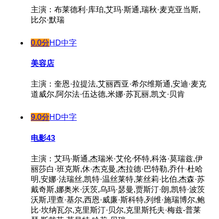
主演：布莱德利·库珀,艾玛·斯通,瑞秋·麦克亚当斯,
比尔·默瑞
0.0分
HD中字
美容店
主演：奎恩·拉提法,艾丽西亚·希尔维斯通,安迪·麦克
道威尔,阿尔法·伍达德,米娜·苏瓦丽,凯文·贝肯
9.0分
HD中字
电影43
主演：艾玛·斯通,杰瑞米·艾伦·怀特,科洛·莫瑞兹,伊
丽莎白·班克斯,休·杰克曼,杰拉德·巴特勒,乔什·杜哈
明,安娜·法瑞丝,凯特·温丝莱特,莱丝莉·比伯,杰森·苏
戴奇斯,娜奥米·沃茨,乌玛·瑟曼,贾斯汀·朗,凯特·波茨
沃斯,理查·基尔,西恩·威廉·斯科特,列维·施瑞博尔,鲍
比·坎纳瓦尔,克里斯汀·贝尔,克里斯托夫·梅兹-普莱