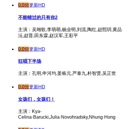
0.0分
更新HD
不能错过的只有你2
主演：吴翊歌,李萌萌,杨业明,刘流,陶红,赵熙玥,黄品
沅,赵晋,田东霖,赵汉军,王彩平
0.0分
更新HD
狂唱下半场
主演：孔明,申河均,姜栋元,严泰九,朴智贤,吴正世
0.0分
更新HD
女孩们，女孩们！
主演：Kya-
Celina·Barucki,Julia·Novohradsky,Nhung·Hong