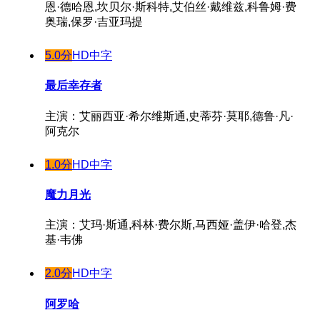
恩·德哈恩,坎贝尔·斯科特,艾伯丝·戴维兹,科鲁姆·费
奥瑞,保罗·吉亚玛提
5.0分
HD中字
最后幸存者
主演：艾丽西亚·希尔维斯通,史蒂芬·莫耶,德鲁·凡·
阿克尔
1.0分
HD中字
魔力月光
主演：艾玛·斯通,科林·费尔斯,马西娅·盖伊·哈登,杰
基·韦佛
2.0分
HD中字
阿罗哈