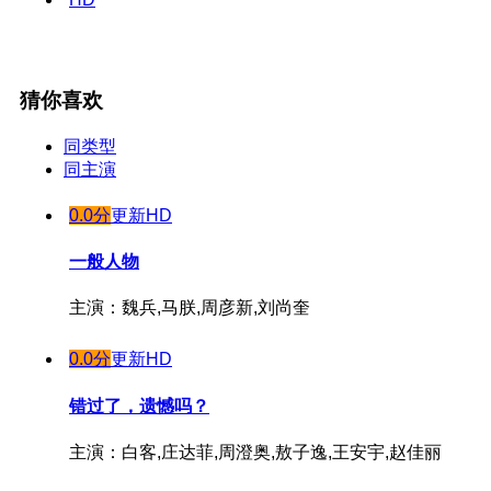
猜你喜欢
同类型
同主演
0.0分
更新HD
一般人物
主演：魏兵,马朕,周彦新,刘尚奎
0.0分
更新HD
错过了，遗憾吗？
主演：白客,庄达菲,周澄奥,敖子逸,王安宇,赵佳丽