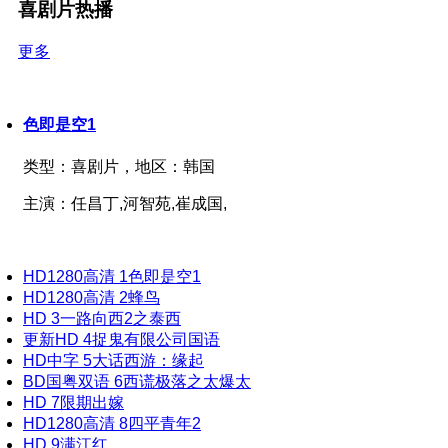
喜剧片热播
更多
色即是空1
类型：
喜剧片，
地区：
韩国
主演：
任昌丁,河智苑,崔成国,
HD1280高清
1
色即是空1
HD1280高清
2
蜂鸟
HD
3
一路向西2之泰西
更新HD
4
捉鬼有限公司国语
HD中字
5
大话西游：缘起
BD国粤双语
6
西谎极落之太爆太
HD
7
限期出嫁
HD1280高清
8
四平青年2
HD
9
满江红