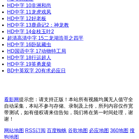
HD中字
10
非洲和尚
HD中字
11
龙虎戏凤
HD中字
12
好老板
HD中字
13
鹿鼎记2：神龙教
HD中字
14
金枝玉叶2
超清高清中字
15
二龙湖浩哥之四平
HD中字
16
卧鼠藏虫
HD国语中字
17
动物特工局
HD中字
18
行运超人
HD中字
19
英勇废柴
BD中英双字
20
有求必应日
看影网
提示您：请支持正版！本站所有视频均属无人值守全
自动采集，本站不参与存储、录制及上传，所列内容仅作宽
带测试，如有侵权请来信告知，我们将在第一时间处理，谢
谢！
网站地图
RSS订阅
百度蜘蛛
谷歌地图
必应地图
360地图
搜
狗地图