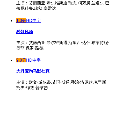
主演：艾丽西亚·希尔维斯通,瑞恩·柯万腾,兰道尔·巴
蒂尼科夫,瑞秋·塞雷达
1.0分
HD中字
独领风骚
主演：艾丽西亚·希尔维斯通,斯黛西·达什,布莱特妮·
墨菲,保罗·路德
9.0分
HD中字
大丹麦狗马默杜克
主演：欧文·威尔逊,艾玛·斯通,乔治·洛佩兹,克里斯
托夫·梅兹-普莱瑟