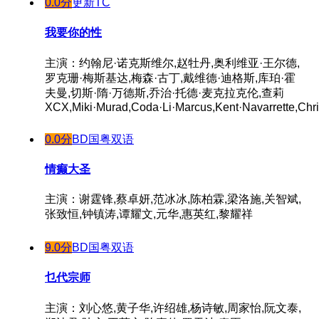
0.0分
更新TC
我要你的性
主演：约翰尼·诺克斯维尔,赵牡丹,奥利维亚·王尔德,
罗克珊·梅斯基达,梅森·古丁,戴维德·迪格斯,库珀·霍
夫曼,切斯·隋·万德斯,乔治·托德·麦克拉克伦,查莉
XCX,Miki·Murad,Coda·Li·Marcus,Kent·Navarrette,Chri
0.0分
BD国粤双语
情癫大圣
主演：谢霆锋,蔡卓妍,范冰冰,陈柏霖,梁洛施,关智斌,
张致恒,钟镇涛,谭耀文,元华,惠英红,黎耀祥
9.0分
BD国粤双语
乜代宗师
主演：刘心悠,黄子华,许绍雄,杨诗敏,周家怡,阮文泰,