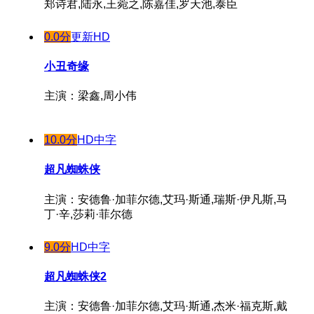
郑诗君,陆永,王菀之,陈嘉佳,罗天池,泰臣
0.0分
更新HD
小丑奇缘
主演：梁鑫,周小伟
10.0分
HD中字
超凡蜘蛛侠
主演：安德鲁·加菲尔德,艾玛·斯通,瑞斯·伊凡斯,马
丁·辛,莎莉·菲尔德
9.0分
HD中字
超凡蜘蛛侠2
主演：安德鲁·加菲尔德,艾玛·斯通,杰米·福克斯,戴