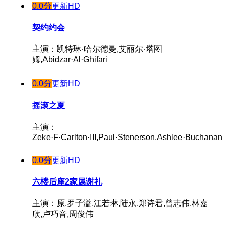
0.0分
更新HD
契约约会
主演：凯特琳·哈尔德曼,艾丽尔·塔图
姆,Abidzar·Al·Ghifari
0.0分
更新HD
摇滚之夏
主演：
Zeke·F·Carlton·III,Paul·Stenerson,Ashlee·Buchanan
0.0分
更新HD
六楼后座2家属谢礼
主演：原,罗子溢,江若琳,陆永,郑诗君,曾志伟,林嘉
欣,卢巧音,周俊伟