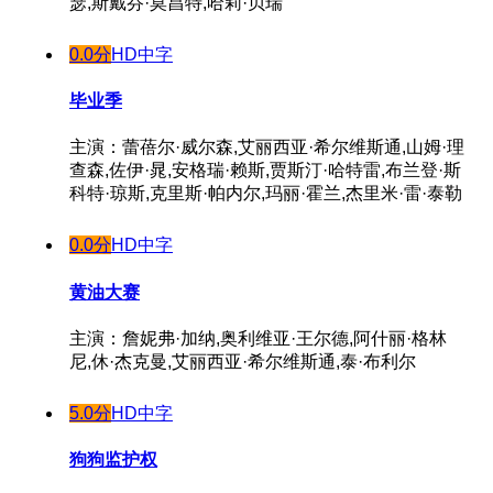
瑟,斯戴芬·莫昌特,哈莉·贝瑞
0.0分
HD中字
毕业季
主演：蕾蓓尔·威尔森,艾丽西亚·希尔维斯通,山姆·理
查森,佐伊·晁,安格瑞·赖斯,贾斯汀·哈特雷,布兰登·斯
科特·琼斯,克里斯·帕内尔,玛丽·霍兰,杰里米·雷·泰勒
0.0分
HD中字
黄油大赛
主演：詹妮弗·加纳,奥利维亚·王尔德,阿什丽·格林
尼,休·杰克曼,艾丽西亚·希尔维斯通,泰·布利尔
5.0分
HD中字
狗狗监护权