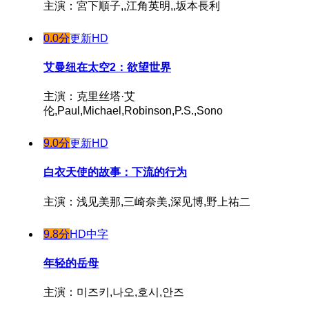
主演：宮下順子,,江角英明,,坂本長利
0.0分
更新HD
艾曼纽在太空2：欲望世界
主演：克里丝塔·艾
伦,Paul,Michael,Robinson,P.S.,Sono
9.0分
更新HD
白衣天使的故事：下流的行为
主演：浅见美那,三崎奈美,深见博,野上祐二
9.8分
HD中字
年轻的岳母
主演：미즈키,나오,호시,안즈