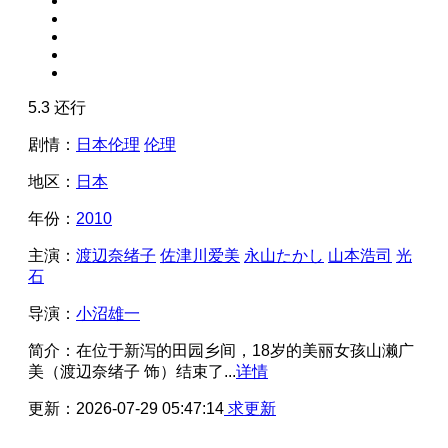
5.3
还行
剧情：
日本伦理
伦理
地区：
日本
年份：
2010
主演：
渡辺奈绪子
佐津川爱美
永山たかし
山本浩司
光
石
导演：
小沼雄一
简介：
在位于新泻的田园乡间，18岁的美丽女孩山濑广
美（渡辺奈绪子 饰）结束了...
详情
更新：
2026-07-29 05:47:14
求更新