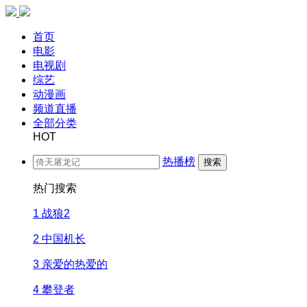
首页
电影
电视剧
综艺
动漫画
频道直播
全部分类
HOT
热播榜
搜索
热门搜索
1
战狼2
2
中国机长
3
亲爱的热爱的
4
攀登者