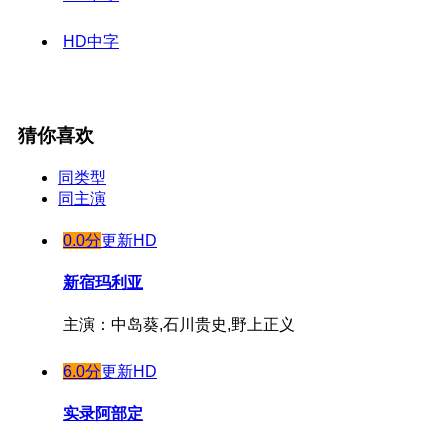
HD中字
猜你喜欢
同类型
同主演
0.0分
更新HD
新宿玛利亚
主演：中岛葵,石川贵史,野上正义
6.0分
更新HD
实录阿部定