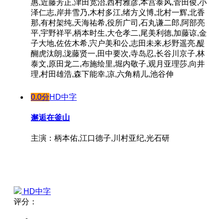
惠,近藤芳正,津田宽治,西村雅彦,本宫泰风,菅田俊,小
泽仁志,岸井雪乃,木村多江,绪方义博,北村一辉,北香
那,有村架纯,天海祐希,役所广司,石丸谦二郎,阿部亮
平,宇野祥平,柄本时生,大仓孝二,尾美利德,加藤谅,金
子大地,佐佐木希,宍户美和公,志田未来,杉野遥亮,醍
醐虎汰朗,泷藤贤一,田中要次,寺岛忍,长谷川京子,林
泰文,原田龙二,布施绘里,堀内敬子,观月亚理莎,向井
理,村田雄浩,森下能幸,凉,六角精儿,池谷伸
0.0分
HD中字
邂逅在釜山
主演：柄本佑,江口德子,川村亚纪,光石研
HD中字
评分：