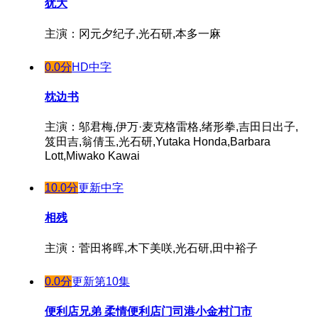
犹大
主演：冈元夕纪子,光石研,本多一麻
0.0分
HD中字
枕边书
主演：邬君梅,伊万·麦克格雷格,绪形拳,吉田日出子,
笈田吉,翁倩玉,光石研,Yutaka Honda,Barbara
Lott,Miwako Kawai
10.0分
更新中字
相残
主演：菅田将晖,木下美咲,光石研,田中裕子
0.0分
更新第10集
便利店兄弟 柔情便利店门司港小金村门市