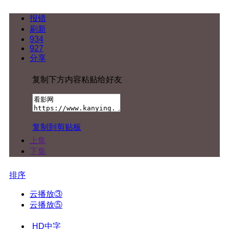
报错
刷新
934
927
分享
复制下方内容粘贴给好友
复制到剪贴板
上集
下集
排序
云播放③
云播放⑤
HD中字