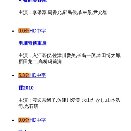
可疑的美容院
主演：李采潭,周香允,郭民俊,崔林景,尹允智
0.0分
HD中字
电脑奇侠重启
主演：入江甚仪,佐津川爱美,长岛一茂,本田博太郎,
原田龙二,高桥玛莉润
5.3分
HD中字
裸2010
主演：渡辺奈绪子,佐津川爱美,永山たかし,山本浩
司,光石研
0.0分
HD中字