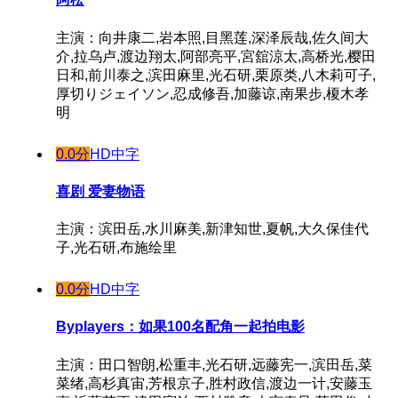
主演：向井康二,岩本照,目黑莲,深泽辰哉,佐久间大
介,拉乌卢,渡边翔太,阿部亮平,宮舘涼太,高桥光,樱田
日和,前川泰之,滨田麻里,光石研,栗原类,八木莉可子,
厚切りジェイソン,忍成修吾,加藤谅,南果步,榎木孝
明
0.0分
HD中字
喜剧 爱妻物语
主演：滨田岳,水川麻美,新津知世,夏帆,大久保佳代
子,光石研,布施绘里
0.0分
HD中字
Byplayers：如果100名配角一起拍电影
主演：田口智朗,松重丰,光石研,远藤宪一,滨田岳,菜
菜绪,高杉真宙,芳根京子,胜村政信,渡边一计,安藤玉