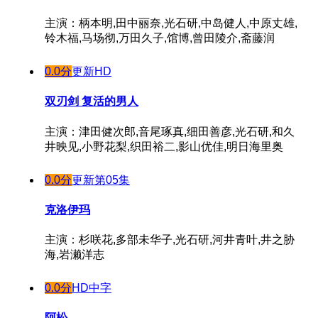
主演：柄本明,田中丽奈,光石研,中岛健人,中原丈雄,
铃木福,马场彻,万田久子,馆博,曾田陵介,斋藤润
0.0分
更新HD
双刃剑 复活的男人
主演：津田健次郎,音尾琢真,细田善彦,光石研,和久
井映见,小野花梨,织田裕二,影山优佳,明日海里奥
0.0分
更新第05集
克洛伊玛
主演：杉咲花,多部未华子,光石研,河井青叶,井之胁
海,岩濑洋志
0.0分
HD中字
阿松