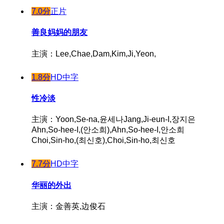
7.0分
正片
善良妈妈的朋友
主演：Lee,Chae,Dam,Kim,Ji,Yeon,
1.8分
HD中字
性冷淡
主演：Yoon,Se-na,윤세나Jang,Ji-eun-I,장지은
Ahn,So-hee-I,(안소희),Ahn,So-hee-I,안소희
Choi,Sin-ho,(최신호),Choi,Sin-ho,최신호
7.7分
HD中字
华丽的外出
主演：金善英,边俊石